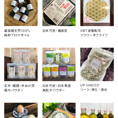
最高級天然100%
日本竹炭・備長炭
GBT波動転写
純粋アロマオイル
フラワーオブライフ
UP HADOO
玄米・雑穀・米ぬか究
日本竹炭・日本果皮
リーフ・浄化 ・清め
極のパウダー
美粒子パウダー