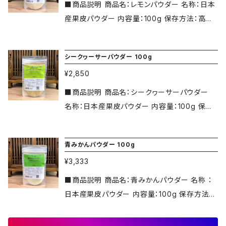
g、炭水化物80.4g、ナトリウム：0.0g ■お召し
■商品説明 商品名：レモンパウダー 名称：日本
上がり方 水、紅茶、青汁等に混ぜてお飲みくだ
産果皮パウダー 内容量：100g 保存方法：高温・
さい。ジャム、バター、ドレッシング、ケーキ、パン、
湿気および直射日光を避けて、涼しいところに保
クッキー、ヨーグルト、アイスクリーム、パスタ、サ
管してください。 賞味期限：製造から1年 原材料
シークヮーサーパウダー 100g
ラダ、パン、納豆、漬物、ヌカ床等にもおすすめで
名：日本産天然レモン果皮 ■栄養成分 （100g
す。
¥2,850
中） エネルギー272kcal、タンパク質5.9g、脂質
0.2g、炭水化物85.3g、ナトリウム：0.001g ■お
■商品説明 商品名：シークヮーサーパウダー
召し上がり方 水、紅茶、青汁等に混ぜてお飲み
名称：日本産果皮パウダー 内容量：100g 保存
ください。ジャム、バター、ドレッシング、ケーキ、
方法：高温・湿気および直射日光を避けて、涼し
パン、クッキー、ヨーグルト、アイスクリーム、パス
いところに保管してください。 賞味期限：製造か
青みかんパウダー 100g
タ、サラダ、パン、納豆、漬物、ヌカ床等にもおすす
ら1年 原材料名：日本産天然シークヮーサー果
めです。
¥3,333
皮 ■栄養成分 （100g中） エネルギー353kcal、
タンパク質9.0g、脂質13.4g、炭水化物70.1g、ナ
■商品説明 商品名：青みかんパウダー 名称 ：
トリウム：0.165g ■お召し上がり方 水、紅茶、青
日本産果皮パウダー 内容量：100g 保存方法：
汁等に混ぜてお飲みください。ジャム、バター、ド
高温・湿気および直射日光を避けて、涼しいとこ
レッシング、ケーキ、パン、クッキー、ヨーグルト、
ろに保管してください。 賞味期限：製造から1年