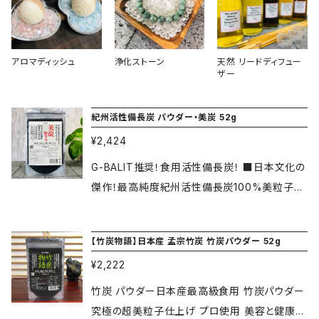
アロマディッシュ
浄化ストーン
天然 リードディフュー
ザー
紀州活性備長炭 パウダー・美炭 52g
¥2,424
G-BALIT推奨！食用活性備長炭！ ■日本文化の
傑作！最高純度紀州活性備長炭100%美粒子パ
ウダー！ 安心安全はもちろんウバメガシから作
られる最高級紀州備長炭を特殊粉砕工法で超
【竹炭物語】日本産 孟宗竹炭 竹炭パウダー 52g
美粒子に仕上げました。美炭は日本一の超美粒
¥2,222
子仕上げです。 超美粒子パウダーにする事によ
り少量で手軽に幅広く使え炭の力も早く実感出
竹炭 パウダー日本産最高級食用 竹炭パウダー
来るのが特徴です。購入者様からも驚きの声！
究極の超美粒子仕上げ プロ使用 美容と健康