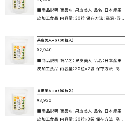
パク質6.3g
れがちな現代社会に必要なのが美炭です。信頼
味・無臭 食品安全性雑菌検査合格品 （日本食
パワーを素早く実感出来るのが特徴です。 購入
■商品説明 商品名：果皮美人 品名：日本産果
の日本産美炭の力を試してみてください！ ■保
品微生物センター調べ） ??竹炭物語で健康美容
者様からも驚きの声！ ■お客様の主な混ぜてか
皮加工食品 内容量：30粒 保存方法：高温・湿気
存方法 高温・多湿・直射日光・水濡れを避け常
力アップ！ 竹炭は高い吸着力があり体内に溜ま
けて使用例 ドリップコーヒー・牛乳・青汁・ヨー
および直射日光を避けて、涼しいところに保管し
温で保存しでください。 ■商品名：紀州活性備
った老廃物を吸収し体外へ排出してくれます。ま
グルト・甘酒・アイス・サラダドレッシング・卵焼
てください。 賞味期限：製造から1年 原材料名：
長炭 美炭 ■賞味期限：1年 ■原材料紀州備
たミネラル植物繊維も豊富でデトックス効果も
き・揚げ物・カレー・パスタの具材・手作りパン、
果皮美人+α（60粒入）
果皮粉末日本産（じゃばら・青みかん・ゆず・レモ
長炭（和歌山県） ■製造国：日本国滋賀県 ■検
あり食生活が乱れがちな現代社会に必要なの
お菓子、塩など。 ※使い方や量は好みで調整し
¥2,940
ン・シークワーサー・みかん・へべす・すだち・ブ
査：食品安全性雑菌検査合格品 ■容量：52g
が竹炭です。 竹炭物語の力を試してみてくださ
簡単にお使い頂けます。 無添加・無着色・無香
ルーベリー・山葡萄）、玄米内皮・玄米胚芽 / マ
■仕様：美粒子パウダー ■製造販売元：株式会
■商品説明 商品名：果皮美人 品名：日本産果
い！ ??保存方法 高温・多湿・直射日光・水濡れ
料・無味・無臭 化学成分無配合 ※食品安全性
ルチトール（国内製造）、ナタネ硬化油、クエン
社バリフドウー ■責任販売元：G-BALIT 美炭の
皮加工食品 内容量：30粒×2袋 保存方法：高
を避け常温で保存しでください。 原材料・日本
雑菌検査合格品（日本食品微生物センター調
酸、ステアリン酸カルシウム、微粒二酸化ケイ素、
力で美しさと健康を。
温・湿気および直射日光を避けて、涼しいところ
孟宗竹炭（日本産） 製造国・日本国滋賀県 検
べ） ■商品名：ヤシ殻活性力炭 恵炭 ■賞味
甘味料（ステビア） ■栄養成分 （100g中） エネ
に保管してください。 賞味期限：製造から1年 原
査・食品安全性雑菌検査合格品 容量・52g 仕
期限：1年 ■原材料：ヤシ殻 ■製造国：日本国
果皮美人+α（90粒入）
ルギー424kcal、タンパク質6.3g、脂質10.0g、
材料名：果皮粉末日本産（じゃばら・青みかん・ゆ
様・粒子パウダー 製造販売元・株式会社バリフ
■検査：食品安全性雑菌検査合格 ■容量：52g
炭水化物4.2g、食塩相当量0.022g ■お召し上
¥3,930
ず・レモン・シークワーサー・みかん・へべす・す
ドウー 責任販売元・G-BALIT 栄養分析表示10
■仕様：パウダー ■製造管理元・（株）バリフド
がり方 玄栄養補助食品として1日2&#12316;3
だち・ブルーベリー・山葡萄）、玄米内皮・玄米胚
0gあたり エネルギー373kcal・タンパク質2.0
■商品説明 商品名：果皮美人 品名：日本産果
ウー ■責任販売元・G-BALIT 安心安全でもっ
粒をお召し上がりください。 日本産天然果皮10
芽 / マルチトール（国内製造）、ナタネ硬化油、ク
g・脂質0.1g・炭水化物90.9g・食塩相当量0.01
皮加工食品 内容量：30粒×3袋 保存方法：高
と綺麗に健康に。
0%を10種類配合 レモン、ゆず、すだち、シークワ
エン酸、ステアリン酸カルシウム、微粒二酸化ケ
g・食品安全菌検査合格品 日本食品微生物セン
温・湿気および直射日光を避けて、涼しいところ