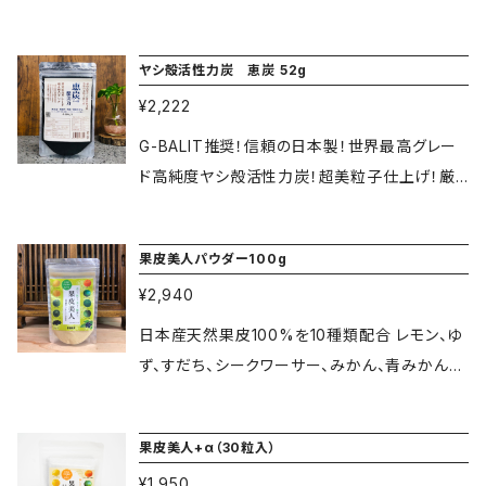
■美炭は和歌山県紀州備長炭窯元認定の最高
に！ 食用日本竹炭 52g ??こだわりの超美粒子
級備長炭を使用しております。近年中国産炭が
仕上げ。 安心安全はもちろん素材製造全て日本
ヤシ殻活性力炭 恵炭 52g
紀州備長炭として偽物が販売されておりますの
で作られた竹炭物語。 最高級日本産竹炭パウダ
でご注意ください。 ■お客様の主な使用例 コー
¥2,222
ーを更に特殊粉砕工法で超美粒子に仕上げまし
ヒー・牛乳・青汁・ヨーグルト・甘酒・アイス・サラ
た。竹炭物語は日本一の超美粒子パウダーです。
G-BALIT推奨！信頼の日本製！世界最高グレー
ダドレッシング・卵焼き・揚げ物・カレー・パスタ
超美粒子パウダーにする事で少量で手軽に幅広
ド高純度ヤシ殻活性力炭！超美粒子仕上げ！厳
の具に混ぜる・手作りパン、お菓子、塩に混ぜて・
く使え竹炭本来の力も早く実感出来るのが竹炭
正検査クリア！ ■恵炭で健康美容力アップ！ 安
歯磨き洗顔等。 混ぜてかけて使い方や量はみな
物語です。 G-BALITの竹炭物語はたくさんの商
心安全な世界最高品質ヤシ殻から活性力製法
さんの好みでお使い頂けます。 またインスタント
果皮美人パウダー100g
品にも使用されております！ ??■お客様の主な
で作られたヤシ殻活性力炭です。素材製造と厳
コーヒーやドリップコーヒーにもすぐに溶けだし
使用例 コーヒー・牛乳・青汁・ヨーグルト・甘酒・
¥2,940
しい検査をクリアした世界トップクラスの活性力
ます。 無添加・無着色・無香料・無味・無臭 ■食
アイス・サラダドレッシング・卵焼き・揚げ物・カレ
炭です。活性力炭には高い吸着力があり体内に
日本産天然果皮100%を10種類配合 レモン、ゆ
品安全性雑菌検査合格品（日本食品微生物セン
ー・パスタの具に混ぜる・手作りパン、お菓子、塩
溜まった老廃物を吸収し体外へ排出してくれま
ず、すだち、シークワーサー、みかん、青みかん、
ター調べ） ■美炭で健康美容力アップ！備長炭
に混ぜて・歯磨き洗顔等。 混ぜてかけて使い方
す。またミネラル植物繊維も豊富でデトックス効
じゃばら、へべす、ブルーベリー、山葡萄を配合い
は高い吸着力があり体内に溜まった老廃物を吸
や量はみなさんの好みでお使い頂けます。 また
果もあり食生活が乱れがちな現代に必要なのが
たしました。 栄養成分（100g中） エネルギー39
収し体外へ排出してくれます。またミネラル植物
インスタントコーヒーやドリップコーヒーにもす
果皮美人+α（30粒入）
恵炭です。体の中からもっと美しく健康に！また
5kcal、炭水化物82.0g、ナトリウム18.3mg、タン
繊維も豊富でデトックス効果もあり食生活が乱
ぐに溶けだします。 無添加・無着色・無香料・無
超美粒子パウダーですので少量で幅広く使え炭
¥1,950