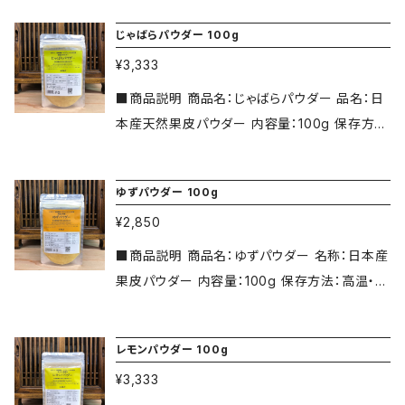
ーサー、みかん、青みかん、じゃばら、へべす、ブ
イ素、甘味料（ステビア） ■栄養成分 （100g中）
ター調べ。
に保管してください。 賞味期限：製造から1年 原
ルーベリー、山葡萄を配合いたしました。
じゃばらパウダー 100g
エネルギー424kcal タンパク質6.3g 脂質10.0
材料名：果皮粉末日本産（じゃばら・青みかん・ゆ
g 炭水化物4.2g 食塩相当量0.022g ■お召し
¥3,333
ず・レモン・シークワーサー・みかん・へべす・す
上がり方 玄栄養補助食品として1日2&#12316;
だち・ブルーベリー・山葡萄）、玄米内皮・玄米胚
■商品説明 商品名：じゃばらパウダー 品名：日
3粒をお召し上がりください。 日本産天然果皮1
芽 / マルチトール（国内製造）、ナタネ硬化油、ク
本産天然果皮パウダー 内容量：100g 保存方
00%を10種類配合 レモン、ゆず、すだち、シーク
エン酸、ステアリン酸カルシウム、微粒二酸化ケ
法：高温・湿気および直射日光を避けて、涼しい
ワーサー、みかん、青みかん、じゃばら、へべす、
イ素、甘味料（ステビア） ■栄養成分 （100g中）
ところに保管してください。 賞味期限：製造から1
ブルーベリー、山葡萄を配合いたしました。
ゆずパウダー 100g
エネルギー424kcal、タンパク質6.3g、脂質10.0
年 原材料名：日本産じゃばら果皮 ■栄養成分
g、炭水化物4.2g、食塩相当量0.022g ■お召し
¥2,850
（100g中） エネルギー395kcal、タンパク質6.3
上がり方 玄栄養補助食品として1日2&#12316;
g、脂質4.6g、炭水化物82.0g、食塩相当量0.0
■商品説明 商品名：ゆずパウダー 名称：日本産
3粒をお召し上がりください。 日本産天然果皮1
4g ■お召し上がり方 水、紅茶、青汁等に混ぜ
果皮パウダー 内容量：100g 保存方法：高温・湿
00%を10種類配合 レモン、ゆず、すだち、シーク
てお飲みください。ジャム、バター、ドレッシング、
気および直射日光を避けて、涼しいところに保管
ワーサー、みかん、青みかん、じゃばら、へべす、
ケーキ、パン、クッキー、ヨーグルト、アイスクリー
してください。 賞味期限：製造から1年 原材料
ブルーベリー、山葡萄を配合いたしました。
レモンパウダー 100g
ム、パスタ、サラダ、パン、納豆、漬物、ヌカ床等に
名：日本産天然ゆず果皮 ■栄養成分 （100g中）
もおすすめです。
¥3,333
エネルギー372kcal、タンパク質4.6g、脂質3.5