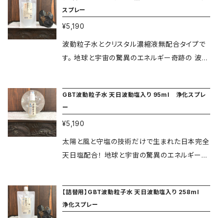
液、天然水晶5A細石 内容量：95ml GBT波動粒
ではございません。 ※衣類等につくとシミになる
れております。 ※GBT波動粒子水には取り扱い
スプレー
間程頂きます。 ⚫︎天然水晶ポイント入り ⚫︎エタノ
子水浄化スプレーは、完全天日波動塩・無配合
ためご注意ください ※目や口に入った場合早急
説明書が付属しております。 驚異のGBT波動粒
ール、精製水、水道水、化学成分無配合。 龍が宿
¥5,190
タイプの2種類がございます。 各45ml、95ml、25
に水道水で洗い専門医にお尋ねください ※使用
子水スプレー ⚫︎GBT波動粒子水 ⚫︎水晶ポイン
る水。 波動粒子水は隕石、水晶、遠野石、天照
8ml（258ml詰替用にはさざれ石は入っておりま
波動粒子水とクリスタル濃縮液無配合タイプで
中気分が悪くなったらご使用をやめてください。
ト・ブラジル産 ⚫︎完全日本天日塩 ⚫︎屋久杉・屋
石、富士山溶岩、野洲麻など選び抜かれた最強
せん）があります。 ■波動粒子水とは 水から清
す。 地球と宇宙の驚異のエネルギー奇跡の 波動
久島 ⚫︎水晶濃縮液・日本製 ⚫︎容器 アクリル製
素材エネルギーを転写した水です。波動粒子水
浄水を作りさらに特殊工法で粒子水を作ります。
粒子水！ 商品名：GBT波動水粒子水 無配合タイ
⚫︎容量 123ml ⚫︎責任管理元（株）バリフドウー
は転写力に大変優れており限られた者しか扱う
粒子水はとても綺麗な粒子状の水で転写力にも
プ 詰め替え用 原材料名：GBT波動粒子水、クリ
⚫︎製造元 GBT波動研究所 ※飲料水ではござい
事ができません。そのため不思議な力を持たれ
GBT波動粒子水 天日波動塩入り 95ml 浄化スプレ
大変優れた不思議な生きた水です。 この粒子水
スタル濃縮液 内容量：258ml GBT波動粒子水
ません。 ※衣類等につくとシミになるためご注
た方から龍志水、龍の水、最後の水と言われてお
ー
にGBT波動システムで自然高波動力を転写した
浄化スプレーは、完全天日波動塩・無配合タイプ
意ください。 ※目や口に入った場合早急に水道
ります。 ※GBT波動粒子水には取り扱い説明書
¥5,190
のがGBT波動粒子水です。 また粒子水はトンネ
の2種類がございます。 各45ml、95ml、258ml（2
水で洗い専門医にお尋ねください。 ※使用中気
が付属しております。 驚異のGBT波動粒子水ス
ル効果現象が起きる不思議な力があり容器内
58ml詰替用にはさざれ石は入っておりません）
太陽と風と守塩の技術だけで生まれた日本完全
分が悪くなったら使用をおやめください。
プレー ⚫︎GBT波動粒子水 ⚫︎水晶ポイント・ブラ
から常に高波動エネルギーが外へ出てると言わ
があります。 ■波動粒子水とは 水から清浄水を
天日塩配合！ 地球と宇宙の驚異のエネルギー奇
ジル産 ⚫︎完全日本天日塩 ⚫︎白檀サンダルウッ
れております。 ・観葉植物の横に置くと元気にな
作りさらに特殊工法で粒子水を作ります。粒子水
跡の 波動粒子水！ 商品名：GBT波動水粒子水
ド・インド産 ⚫︎水晶濃縮液・日本製 ⚫︎容器アクリ
った。 ・タバコの上に置くと薄味になった。 ・缶コ
はとても綺麗な粒子状の水で転写力にも大変優
日本完全天日波動塩 詰め替え用 原材料名：GB
ル製 ⚫︎容量123ml ⚫︎責任管理元（株）バリフドウ
ーヒーの横に置いたらまろやかな味に変わった
【詰替用】GBT波動粒子水 天日波動塩入り 258ml
れた不思議な生きた水です。 この粒子水にGBT
T波動粒子水、日本完全天日波動塩（完全天日
ー ⚫︎製造元 GBT波動研究所 ※衣類等につくと
浄化スプレー
等。 ・また霊感の強い方からは室内の空気が一
波動システムで自然高波動力を転写したのがG
塩＋GBT波動力転写）、クリスタル濃縮液、天然
シミになるためご注意ください。 ※目や口に入っ