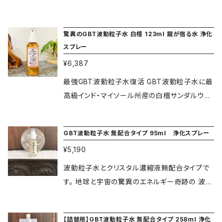
晶濃縮液・日本製 ⚫︎容器アクリル製 ⚫︎容量123
られた者しか扱う事ができません。 そのため不
せん。 ※業者販売は不可です。 ※発送に1週間
スと特殊熱工法で水晶から抽出された健康美容
ml ⚫︎責任管理元（株）バリフドウー ⚫︎製造元・G
思議な力を持たれた沢山の方から龍志水、龍の
頂きます。 ⚫︎天然水晶ポイント入り ⚫︎エタノー
業界も大注目の水晶濃縮液に太陽と風の力のみ
BT波動研究所 ※衣類等につくとシミになるた
水、最後の水と言われております。 ※GBT波動
驚異のGBT波動粒子水 白檀 123ml 龍が宿る水 浄化
ル、精製水、水道水0% ⚫︎化学成分無配合 ⚫︎龍
で作られた本物の完全日本天日塩を配合した自
めご注意ください。 ※目や口に入った場合早急
スプレー
粒子水には取り扱い説明書が付属しておりま
が宿る水。 波動粒子水は隕石、水晶、遠野石、天
然本来の色と香りパワーが宿る最強スプレーで
に水道水で洗い専門医にお尋ねください。 ※使
す。 驚異のGBT波動粒子水スプレー ⚫︎GBT波
¥6,387
照石、富士山溶岩、野洲麻など選び抜かれた最
す。 ※絶対に軽い気持ちで購入しないでくださ
用中気分が悪くなったら使用をやめてください。
動粒子水 ⚫︎水晶ポイント・ブラジル産 ⚫︎完全日
強素材のエネルギーを転写した水です。波動粒
い。 ※大切なご家族、友達、ペットと同様に大切
最強GBT波動粒子水復活 GBT波動粒子水に最
本天日塩 ⚫︎ホワイトセージ・カリフォルニア産
子水は転写力に大変優れており限られた者しか
に扱ってください。 ※雑貨浄化スプレーではござ
高級インド・マイソール州産の白檀サンダルウッ
⚫︎水晶濃縮液・日本製 ⚫︎容器アクリル製 ⚫︎容量
扱う事ができません。 そのため不思議な力を持
いません。 ※業者販売は不可です。 ※発送に1週
ドから独自工法で抽出した濃厚エキスと特殊熱
123ml ⚫︎責任管理元（株）バリフドウー ⚫︎製造元
たれた沢山の方から龍志水、龍の水、最後の水と
間頂きます。 ⚫︎天然水晶ポイント入り⚫︎エタノー
工法で水晶から抽出された、健康美容業界も大
GBT波動研究所 ※飲料ではございません。 ※
言われております。 ※GBT波動粒子水には取り
GBT波動粒子水 無配合タイプ 95ml 浄化スプレー
ル、精製水、水道水0%⚫︎化学成分無配合 ⚫︎龍
注目の水晶濃縮液に太陽と風の力のみで作られ
衣類等につくとシミになるためご注意ください。
扱い説明書が付属しております。 驚異のGBT波
が宿る水。 波動粒子水は隕石、水晶、遠野石、天
¥5,190
た本物の完全日本天日塩を配合した自然本来の
※目や口に入った場合早急に水道水で洗い専門
動粒子水スプレー ⚫︎GBT波動粒子水 ⚫︎水晶ポ
照石、富士山溶岩、野洲麻など選び抜かれた最
色と香りパワーが宿る最強波動スプレーです。
波動粒子水とクリスタル濃縮液無配合タイプで
医にお尋ねください。 ※使用中気分が悪くなっ
イント・ブラジル産 ⚫︎完全日本天日塩 ⚫︎パロサ
強素材のエネルギーを転写した水です。 波動粒
※絶対に軽い気持ちで購入しないでください。
す。 地球と宇宙の驚異のエネルギー奇跡の 波動
たらご使用をやめてください。
ント・エクアドル産 ⚫︎水晶濃縮液・日本製 ⚫︎容
子水は転写力に大変優れており、限られた者し
※大切なご家族、ご友人、ペットと同様に大切に
粒子水！ 商品名：GBT波動水粒子水 無配合タイ
器アクリル製 ⚫︎容量123ml ⚫︎責任管理元（株）
か扱う事ができません。 そのため不思議な力を
扱ってください。 ※雑貨浄化スプレーではござい
プ 原材料名：GBT波動粒子水、クリスタル濃縮
バリフドウー ⚫︎製造元GBT波動研究所 ※飲料
持たれた方から龍志水、龍の水、最後の水と言わ
【詰替用】GBT波動粒子水 無配合タイプ 258ml 浄化
ません。 ※業者販売は不可です。 ※発送に1週