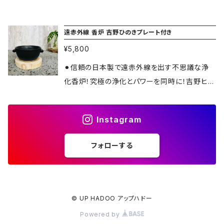
蝋100%ソイキャンドル日本木糸芯7P➕癒しと
を見ながら浄化と癒しを同時に楽しめます。 ●
浄化の純粋精油プレゼント！お楽しみに！ 心とオ
届いたらすぐ使えます！ 日本大豆蝋100%Soy
遠赤外線 香炉 吉野ひのきプレート付き
ーラに栄養を。 ⚫︎皿に水を張り精油を滴下しキ
キャンドル&癒しと浄化の純粋精油などなどプレ
ャンドルを灯せば爽やかな香りが部屋中に広が
¥5,800
ゼントが！お楽しみに！日本の銘木吉野ひのきプ
ります。 ⚫︎煙が苦手な方は皿に水を張りリーフ
レート付き！ ■使用例 ・カップに水を張り精油
⚫︎信頼の日本製で遠赤外線を出す不思議な浄
などを入れキャンドルを灯せば煙の出ない美香
を滴下し、香炉内にキャンドルを灯せば爽やかな
化香炉！究極の浄化とパワーを同時に！吉野ヒノ
が楽しめます。 ⚫︎リーフを焚き上げスマッジング
香りが部屋中に広がります。 ・煙が苦手な方は
キプレート付き！ 薫香お香、チャコール、ホワイト
など幅広く使用できます。 幸運呼び・運気上昇・
カップに水を張り、ホワイトセージの葉などを入
セージ、パロサントを直火で焚き上げができま
ヨガ・浄化・瞑想・座禅・悪霊払い・癒し・リラック
Instagram
れキャンドルを灯せば温められた水で煙の出な
す。遠赤外線効果で香りの違いとパワーを実感！
ス・空気清浄・室内森林浴・キャンドルホルダー
い浄化と癒しの香りが楽しめます。 ・ホワイトセ
高温になっても香炉から有害物質が出ない安全
直火OKマルチプレートです。水切れ空焚きにな
フォローする
ージやパロサントなどの葉や木部を直火で焚き
製！ また容器が冷めていても遠赤効果は持続し
っても安心です。 ⚫︎アロマポット ⚫︎色・バニラ ⚫︎
上げたりチャコールを使いスマッジングなど幅
ます。火を使わず水や塩、葉を入れておくだけで
素材・陶器 ⚫︎高約120幅約130 ⚫︎容量195mlカ
広く使用できます。 ・浄化やアロマ以外にもカッ
も室内浄化ができます。 ※精油でも大人気日本
ップキャンドルで約6hで蒸発 ⚫︎重約573g ⚫︎製
プにティーカップキャンドルを入れるととても落
の銘木！吉野檜コースタープレゼント！ 自然を操
© UP HADOO アップハドー
造国・日本 ⚫︎販売元アップハドー ⚫︎責任管理元
ち着く光のキャンドルホルダーになります。 幸運
る不思議な火力にヨガ、ヒーラー、自然派の沢山
Powered by
（株）バリフドウー ※画像は同商品を撮影してお
呼び・運気上昇・ヨガ・浄化・瞑想・座禅・悪霊払
の方から喜びと驚きの声！ 幸運呼び・運気上昇・