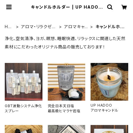
キャンドルホルダー | UP HADOO
アップハドー
HO
アロマ・リラクゼー
アロマキャン
キャンドルホル
ME
ション
ドル
ダー
浄化、空気清浄、ヨガ、瞑想、睡眠快適、リラックスに関連した天然
素材にこだわったオリジナル商品の販売しております！
UP HADOO
GBT波動システム浄化
完全日本天日塩
アロマキャンドル
スプレー
最高級ヒマラヤ岩塩