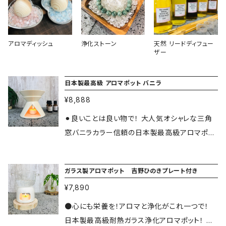
アロマディッシュ
浄化ストーン
天然 リードディフュー
ザー
日本製最高級 アロマポット バニラ
¥8,888
⚫︎良いことは良い物で！ 大人気オシャレな三角
窓バニラカラー信頼の日本製最高級アロマポッ
トです。195mlと大容量で品質も素晴らしく室内
オブジェとしても存在感抜群です！品質と使いや
ガラス製アロマポット 吉野ひのきプレート付き
すさも保証付です。 ※遠赤外線タイプではござ
¥7,890
いません。 沢山のお客様から眺めてるだけで癒
されると大好評の不思議なアロマポット です。 ⚫︎
●心にも栄養を！アロマと浄化がこれ一つで！
着いたらすぐ浄化と癒し！ 大変貴重な日本大豆
日本製最高級耐熱ガラス浄化アロマポット！ 火