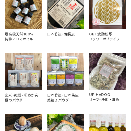
最高級天然100%
日本竹炭・備長炭
GBT波動転写
純粋アロマオイル
フラワーオブライフ
UP HADOO
玄米・雑穀・米ぬか究
日本竹炭・日本果皮
リーフ・浄化 ・清め
極のパウダー
美粒子パウダー