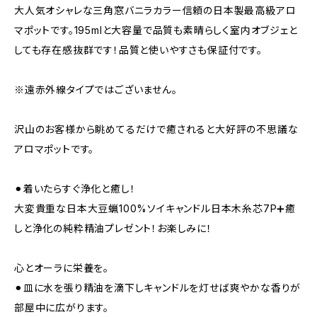
大人気オシャレな三角窓バニラカラー信頼の日本製最高級アロ
マポットです。195mlと大容量で品質も素晴らしく室内オブジェと
しても存在感抜群です！品質と使いやすさも保証付です。
※遠赤外線タイプではございません。
沢山のお客様から眺めてるだけで癒されると大好評の不思議な
アロマポット です。
⚫︎着いたらすぐ浄化と癒し！
大変貴重な日本大豆蝋100%ソイキャンドル日本木糸芯7P➕癒
しと浄化の純粋精油プレゼント！お楽しみに！
心とオーラに栄養を。
⚫︎皿に水を張り精油を滴下しキャンドルを灯せば爽やかな香りが
部屋中に広がります。