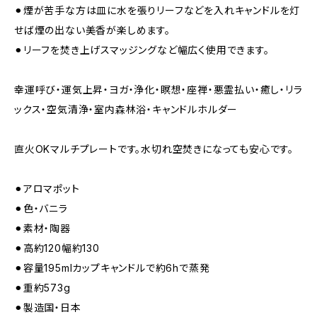
⚫︎煙が苦手な方は皿に水を張りリーフなどを入れキャンドルを灯
せば煙の出ない美香が楽しめます。
⚫︎リーフを焚き上げスマッジングなど幅広く使用できます。
幸運呼び・運気上昇・ヨガ・浄化・瞑想・座禅・悪霊払い・癒し・リラ
ックス・空気清浄・室内森林浴・キャンドルホルダー
直火OKマルチプレートです。水切れ空焚きになっても安心です。
⚫︎アロマポット
⚫︎色・バニラ
⚫︎素材・陶器
⚫︎高約120幅約130
⚫︎容量195mlカップキャンドルで約6hで蒸発
⚫︎重約573g
⚫︎製造国・日本