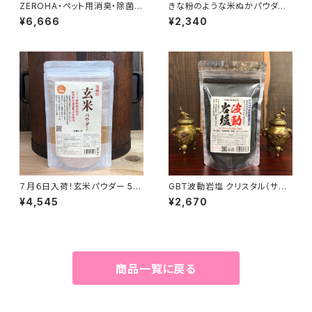
ZEROHA・ペット用消臭・除菌ス
きな粉のような米ぬかパウダー
プレー レモンユーカリタイプ
150g
¥6,666
¥2,340
詰め替え用 約1L
７月６日入荷！玄米パウダー 50
GBT波動岩塩 クリスタル（サン
0g
ド） 竹炭入り 300g最高級ヒマ
¥4,545
¥2,670
ラヤ岩塩 波動転写
商品一覧に戻る