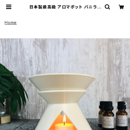
日本製最高級 アロマポット バニラ |
UP HADOO アップハドー
Home