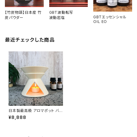
【竹炭物語】日本産 竹
GBT波動転写
GBTエッセンシャル
炭パウダー
波動岩塩
OIL EO
最近チェックした商品
日本製最高級 アロマポット バニ
ラ
¥8,888