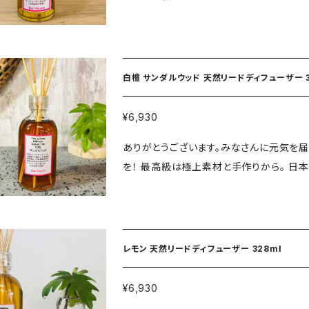
色と香りを抽出！ 仕上げに純粋精油と特
水晶濃縮液を配合！ 水晶とイランイランのパワ
学着色料・香料・化学成分0%！ 素材は全て天然100%！ スマッジング・浄
力・安心安全・空気清浄・心の栄養・悪払・好転・室内森林
白檀 サンダルウッド 天然リードディフューザー 3
キビエタノール（日本製） ⚫︎イランイラン
容器・ガラスボトル量328ml（日本製）琵琶
¥6,930
理元・（株）バリフドウー 使用注意事項 ※高温多湿、直射日光をさけて保管してください。 ※火気付近
ありがとうございます。みなさんに元気を届
での使用はおやめください。 ※衣類等につ
を！ 最高級は極上素材と手作りから。 日本製サトウキビエタノールに最高級マイソール産白檀サンダル
ウッドパウダーの奥深い自然の色と香りを
れた健康美容医療業界注目の水晶濃縮液を
き328mlタイプです。 化学着色料・香料・化学成分0%！ 素材は全て天然100%！ スマッジング・浄化・癒
し・エネルギー・自然力・安心安全・空気清
レモン 天然リードディフューザー 328ml
〈構成〉 ⚫︎日本サトウキビエタノール（日本
縮液（日本製） ⚫︎容器・ガラスボトル量32
¥6,930
ー ⚫︎責任製造管理元・（株）バリフドウー 使用注意事項 ※高温多湿、直射日光をさけて保管してくださ