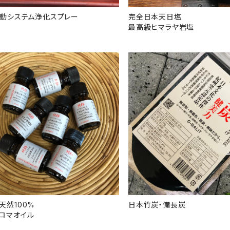
波動システム浄化スプレー
完全日本天日塩
最高級ヒマラヤ岩塩
天然100%
日本竹炭・備長炭
ロマオイル