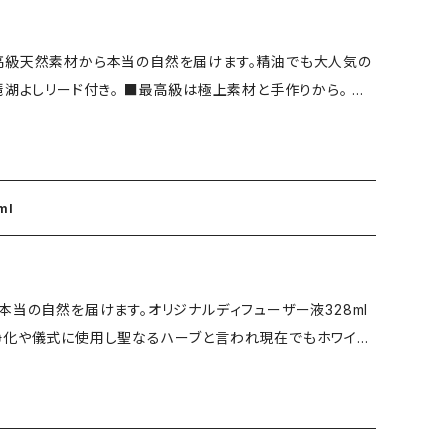
スボトル量328ml（日本製）琵琶湖よしリード8本 ■責任販売
を閉め高温多湿、直射日
高級天然素材から本当の自然を届けます。精油でも大人気の
はございません。 ※火気付近での使用はおやめください。 ※
高級は極上素材と手作りから。 日
さい。 ※目や口に入った場合、早急に水で洗い専門医にお尋
花葉果皮木）を約1年漬けこみ、奥深い自然の色と香りを抽出
を。
石から抽出された健康美容医療業界から注目の水晶濃縮液
ーザー 328ml
容器：ガラスボトル量328ml（日本製）琵琶湖よしリード8本
ウー ■使用注意事項 ※蓋を閉め高温
 ※食用品ではございません。 ※火気付近での使用はおやめ
浄化や儀式に使用し聖なるハーブと言われ現在でもホワイト
めご注意ください。 ※目、口に入った場合、早急に水で洗い専
湖よしを使用。 ■究極の製造と最高級素材
力で浄化、癒し、パワーを。
各種リーフ（花葉枝皮）を梅酒作りのように約1年漬けこみ、仕
から抽出した水晶濃縮液を配合。 ※化学成分0%化学オイ