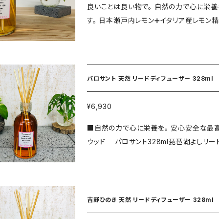
良いことは良い物で。 自然の力で心に栄
い。 ※火気付近での使用はおやめください
す。 日本瀬戸内レモン➕イタリア産レモン精油328ml琵
りから。 日本製サトウキビエタノールに瀬
仕上げに純粋精油と特殊熱工法で水晶石
配合！ 水晶のパワーと自然の色と香りで優しさと癒しと力を。 ※化学着
分0%！素材は全て天然100%！ スマッジング・浄化・癒し・エネルギー・自然力・安心安全・空気清浄・純
パロサント 天然 リードディフューザー 328ml
粋・心の栄養・悪払・好転・室内森林浴 〈構成〉 ⚫︎日本サトウキビエタノール（日本製） ⚫︎日本レモン・純
粋精油（イタリア産） ⚫︎水晶濃縮液（日本製
¥6,930
8本 ⚫︎責任販売元・アップハドー ⚫︎責任製造管理元・（株）
■自然の力で心に栄養を。 安心安全な最
射日光をさけて保管してください。 ※火気
ウッド パロサント328ml琵琶湖よしリード付き。 ■最高級は極上素材と手作りから。
るためご注意ください。 ※目、口に入った場合、
ビエタノールに各種リーフ（花葉果皮木）
浄化、癒し、パワーを。
粋精油と特殊熱工法で水晶石から抽出され
のパワーと自然の色と香りで優しさと癒しと力を。 ※化学着色料・香料・アルコール・化
材は全て天然100%！ 浄化・癒し・エネルギー・自然力・安心安全・空気清浄・純粋・心の栄養・悪払・好
吉野ひのき 天然 リードディフューザー 328ml
転・室内森林浴 ■原材料：日本サトウキビエタノール（日本製）、パロサント・木部➕純粋精油（エクアド