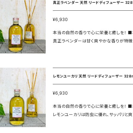
ル・香料・着色料・無配合！ 自然の色、自然の香り、自然の力、自然の癒しを探しました。 ■328mlで約3
真正ラベンダー 天然 リードディ
か月ご使用いただけます。気温やリード本数で
良し！見て良し！浄化良し！ 浄化・癒し・エネルギー・自然力・安心安全・空気清浄・インテリアなど。 ※画
¥6,930
像は同商品の撮影をおこなった物です。参考にしてください。 ■構成材：
本当の自然の香りで心に栄養と癒しを！ ■本当の自然を届けます。 オリジナルディフューザー液328ml
■ホワイトセージ葉枝、純粋精油（カリフォ
真正ラベンダーは甘く爽やかな香りが特徴
容量328ml（日本製）高150幅70 ■リ
湖よしを使用しております。 ■究極の製造と最高級素材のこだわり！ 日本サトウキビエタノールに各種
バリフドウー ※保管方法：蓋を閉め高温多湿直射日光
リーフ（花葉枝皮）を梅酒作りのように約
用品ではございません。 ※火気付近での使
ら抽出した水晶濃縮液を配合。 ※化学成分0% 化学
意ください。 ※目や口に入った場合、早急に水道水
香り、自然の力、自然の癒しを探しました。 ■328mlで約3か月ご使用いただけます。気温やリード本数
笑顔と力を。
レモンユーカリ 天然 リードディフューザー 328
で変わります。 ■リードには約3日程で上昇致します 香り良し！見て良し！浄化良し！ 浄化・癒し・エネル
ギー・自然力・安心安全・空気清浄・インテリアなど。 ※画像は同商品の撮影をおこ
¥6,930
にしてください。 ■構成材：サトウキビエタノール（日本製） ■真正ラベンダー：花葉、純粋精油（フラン
本当の自然の香りで心に栄養と癒しを！ ■本当の自然を届けます。 オリジナルディフューザー液328ml
ス産） ■水晶濃縮液（日本製） ■本体：ガラ
レモンユーカリは防虫に優れ、サッパリと
湖よし8本 ■責任販売元アップハドー ■
す。 リードには琵琶湖よしを使用しております。 ■究極の製造と最高級素材のこだわり！ 日
射日光をさけて保管してください。 ■使用上注意 ※食用品ではございません。 ※火気付近での使用は
ビエタノールに各種リーフ（花葉枝皮）を
おやめください。 ※衣類等につくとシミに