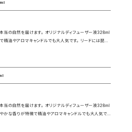
フューザー 328ml
変わります。 ■リードには約3日程で上昇致します 香り
サトウキビエタノール（日本製）
ルニア産） ■水晶濃縮液（日本製） ■本体：ガラスボトル内
で精油やアロマキャンドルでも大人気です。 リードには琵琶
ード：琵琶湖よし8本 ■責任販売元アップハドー ■製造元：（株）
をさけて保管してください。 ■使用上注意 ※食
1年漬けこみ、仕上げに最高級純粋精油と特殊熱工法で水晶か
用はおやめください。 ※衣類等につくとシミになるためご注
オイル・香料・着色料・無配合！ 自然の色、自然の
で洗い専門医にお尋ねください。 自然に感謝し心に
ml
なった物です。参考
スボトル内容量328ml（日本製）高150幅70 ■リード：琵琶
爽やかな香りが特徴で精油やアロマキャンドルでも大人気で
製造元：（株）バリフドウー ※保管方法：蓋を閉め高温多湿、直
本サトウキ
梅酒作りのように約1年漬けこみ、仕上げに最高級純粋精油と
なるためご注意ください。 ※目や口に入った場合、早急に水道