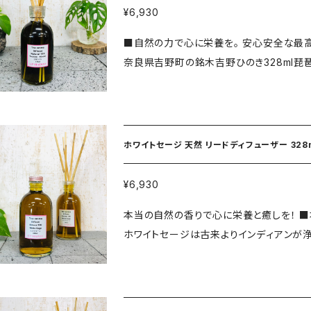
ル産）、水晶濃縮液（日本製） ■容器：ガラ
¥6,930
元・アップハドー ■責任製造管理元・（株）バリフドウー ■使用注意事項 ※蓋
■自然の力で心に栄養を。 安心安全な最
光をさけて保管してください。 ※食用品で
奈良県吉野町の銘木吉野ひのき328ml琵琶湖よしリード付き。 ■最
衣類等につくとシミになるためご注意くだ
本製サトウキビエタノールに各種リーフ（
ねください。 自然の力で浄化、癒し、パワー
し仕上げに純粋精油と特殊熱工法で水晶
を配合！ 水晶のパワーと自然の色と香りで優しさと癒しと力を。 ※化学着色料・香料・アルコール・化学
成分0%！ 素材は全て天然100%！ 浄化・癒し・エネルギー・自然力・安心安全・空気清浄・純粋・心の栄
ホワイトセージ 天然 リードディフュ
養・悪払・好転・室内森林浴 ■原材料：日本サトウキビエタノール（日本製）、吉野ひのき・葉、木部＋純
粋精油（日本産）、水晶濃縮液（日本製） ■
¥6,930
■責任販売元：アップハドー ■責任製造管理元：（株）バリフド
本当の自然の香りで心に栄養と癒しを！ ■本当の自然を届けます。オリジナルディフューザー液328ml
多湿、直射日光をさけて保管してください。
ホワイトセージは古来よりインディアンが
ください。 ※衣類等につくとシミになるた
セージ商品は男性女性問わず大人気です。 リードには琵琶
門医にお尋ねください。 自然の
のこだわり！ 日本サトウキビエタノールに
上げに最高級純粋精油と特殊熱工法で水晶