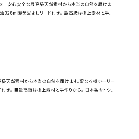
養を。 安心安全な最高級天然素材から本当の自然を届けま
。 ※衣類等につくとシミになるためご注意ください。 ※目や
琶湖よしリード付き。 最高級は極上素材と手作
口に入った場合、早急に水で洗い専門医にお尋ねください。 地球にありがとう。
戸内レモンを約1年漬けこみ、奥深い自然の色と香りを抽出。
から抽出された健康美容医療業界から注目の水晶濃縮液を
色料・香料・アルコール・化学成
） ⚫︎容器・ガラスボトル量328ml（日本製）琵琶湖よしリード
バリフドウー 使用注意事項 ※高温多湿、直
高級天然素材から本当の自然を届けます。聖なる樹ホーリー
付近での使用はおやめください。 ※衣類等につくとシミにな
 日本製サトウキ
早急に水で洗い専門医にお尋ねください。 自然の力で
を約1年漬けこみ、奥深い自然の色と香りを抽出し仕上げに純
た健康美容医療業界から注目の水晶濃縮液を配合！ 水晶
学成分0%！素