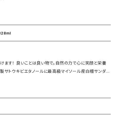
殊熱工法で水晶石から抽出された健康美容医療業界注目の
ーと癒しを！琵琶湖よしリード付き328mlタイプです。 化
化・癒し・エネルギー・自然
浴・スピリットの世界へ！ 〈構成〉 ⚫︎日本サトウ
28ml
葉抽出液➕純粋精油マダガスカル産⚫︎水晶濃縮液（日本製） ⚫︎
湖よしリード8本 ⚫︎責任販売元・アップハドー ⚫︎責任製造管
けます！ 良いことは良い物で。自然の力で心に笑顔と栄養
くとシミになるためご注意ください。 ※目や口に入った場合、
早急に水で洗い専門医にお尋ねください。 地球にありがとう。
抽出！ 仕上げに純粋精油と特殊熱工法で水晶石から抽出さ
配合！ 水晶と白檀のパワーと癒しを！ 琵琶湖よしリード付
浄・心の栄養・悪払・好転・室内森林浴・スピリットの世界へ！
製） ⚫︎白檀サンダルウッドPD➕純粋精油（インド産） 水晶濃
8ml（日本製）琵琶湖よしリード8本 ⚫︎責任販売元・アップハド