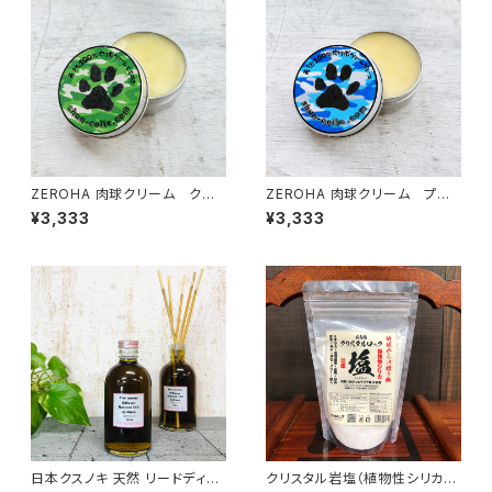
ZEROHA 肉球クリーム クスノ
ZEROHA 肉球クリーム プレ
キの香りタイプ 犬猫用 約33
ーン(無香料)タイプ 犬猫用
¥3,333
¥3,333
g
約33g
日本クスノキ 天然 リードディフ
クリスタル岩塩（植物性シリカ入