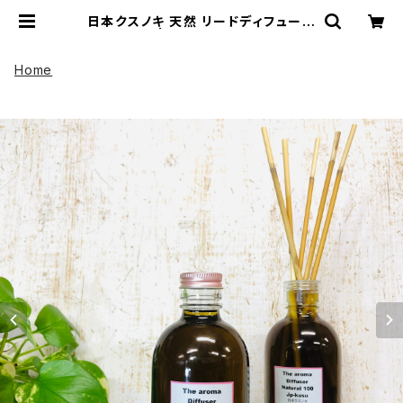
日本クスノキ 天然 リードディフューザ
ー 328ml | UP HADOO アップハド
ー
Home