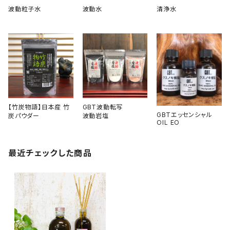
波動粒子水
波動水
清浄水
【竹炭物語】日本産 竹
GBT波動転写
GBTエッセンシャル
炭パウダー
波動岩塩
OIL EO
最近チェックした商品