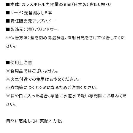
■本体：ガラスボトル内容量328ml（日本製）高150幅70
■リード：琵琶湖よし8本
■責任販売元アップハドー
■製造元：（株）バリフドウー
※保管方法：蓋を閉め高温多湿、直射日光をさけて保管してくだ
さい。
■使用上注意
※食用品ではございません。
※火気付近での使用はおやめください。
※衣類等につくとシミになるためご注意ください。
※目や口に入った場合、早急に水道水で洗い専門医にお尋ねくだ
さい。
自然に感謝し心に笑顔と力を。