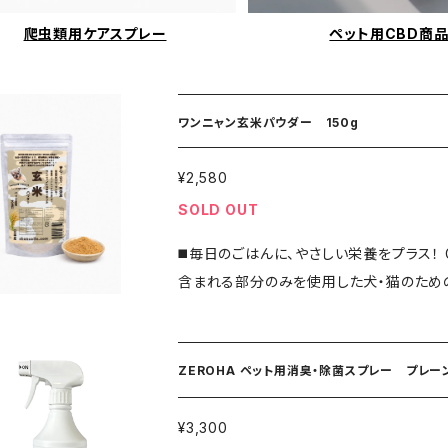
爬虫類用ケアスプレー
ペット用CBD商
ワンニャン玄米パウダー 150g
¥2,580
SOLD OUT
◼️毎日のごはんに、やさしい栄養をプラス！ G-BALITのペット用玄米パウダーは、 玄米の栄養が豊富に
含まれる部分のみを使用した犬・猫のため
繊維や植物由来の栄養を手軽にプラスできます。 ◎食事の栄養バランスが気になる ◎手
栄養補助に ◎毎日の健康維持サポートに 大切な家族の食事を、もっと安心・もっと手軽に。 ◼️こだわり
ポイント ●厳選した玄米のみ使用 滋賀県産の玄米を使用し、ペットが食べやすいようきめ細かなパウ
ZEROHA ペット用消臭・除菌スプレー プレーン
ダー状に加工。 ● シンプルな原材料 余計なものは加えず、自然の栄養をそのまま活かしました。 ● 毎
日使いやすい いつものフードや手作りごはんに混ぜる
¥3,300