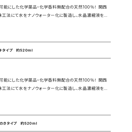
(1日1
を可能にした化学薬品・化学香料無配合の天然100％！ 関西
工法にて水をナノウォーター化に製造し、水晶濃縮液を独
薬玄米（滋賀県産） 賞味期限：製造から1年 保存方法：直射日
の4
00gあたり） エネルギー：4
や癒しをお求めの方はクスノキ、吉野ひのき、レモンユーカリ
肪：25.8g 炭水化物：43.0g ナトリウム：9mg ◼️ ご使用
消臭効果が認めら
ではなく栄養補助としてご使用ください。 ●体調に異変が見
いる不思議な水です。 また、水晶濃縮液は水晶石を特殊燃
ください。 ●開封後はお早めにご使用ください。
キタイプ 約520ml
オン化した溶液です。 別名・水晶シリカともいわれ、医療・
もあります。 こんな時に！ニオイが気にな
物、爬虫類の飼育環境や気になるニオイの消臭・除菌に。 ・ダ
を可能にした化学薬品・化学香料無配合の天然100％！ 関西
と言われております。 ペット用ゲージ、寝具、おもちゃなどの消
工法にて水をナノウォーター化に製造し、水晶濃縮液を独
マナーパッドなどにスプレーしてから捨てることでゴミ箱から
トと心地良い空間を。 香りはプレーン・クスノ
にもご使用いただけます。 ・動物だけでなく、人間でもご使
 香りが気になる方はプレーン 防虫や癒しをお求めの方はク
レなどの消臭・除菌に。 ・車内全般の消臭・除菌に。 ※防虫防
菌、消臭効果が認め
ている不思議な水です。 また、水晶濃縮液は水晶石を特殊
！との嬉しいお声も頂いております。 【商品情報】 ●
のきタイプ 約520ml
イオン化した溶液です。 別名・水晶シリカともいわれ、医
プレープレーン(無香) ●用途・ペット用消臭・除菌・癒し・浄化