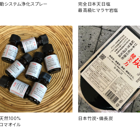
波動システム浄化スプレー
完全日本天日塩
最高級ヒマラヤ岩塩
天然100%
日本竹炭・備長炭
ロマオイル