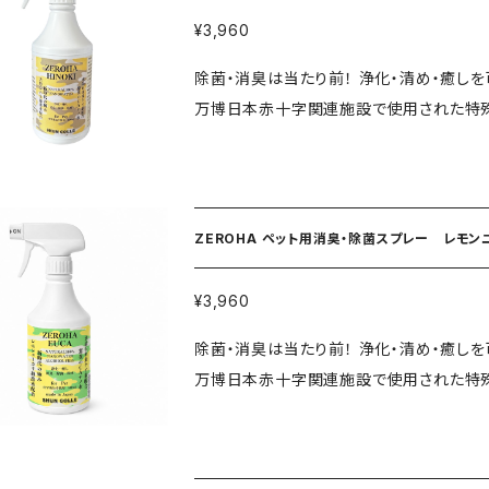
療・健康美容業界からも大注目を受けており
【成分】 ●水 ●クリアアクアナノウォーター
¥3,960
ております。古来よりクスノキ、吉野ひのき
造元・株式会社バリフドウー 【注意事項】 ・本品は飲み物ではありません。 ・直射日光を避け、涼しい場
除菌・消臭は当たり前！ 浄化・清め・癒し
殺虫剤として紹介され大人気となりその効
所に保管してください 。 ・ペットが間違
万博日本赤十字関連施設で使用された特殊
ます。レモンユーカリも同様に虫除け効果に
る場合、獣医師にご相談ください。 ・顔や
自の工法で配合したペット用消臭スプレー！
天然の優しい香りの癒しの力で人とペットを 繋ぐ空間作
と変色やシミの原因になる場合があります。
種類。 香りが気になる方はプレーン 防虫
になる箇所にスプレーするだけ！ ・犬猫、
・目に入った場合はすぐに水で洗い流し、異
がオススメです。 大切なペットと心地良い空間を。 ナノウォーターは驚異的な除菌、
・ダニ、ゴキブリ、トコジラミ、蚊が特に嫌が
ないでください。 ゼロハスプレーか
れホテルや飲食店などで幅広く使用されて
の消臭・除菌に。 ・ペットの使用済みシー
ZEROHA ペット用消臭・除菌スプレー レモン
焼技法により抽出された豊富なミネラルがイ
からの気になるニオイ対策、生ゴミのニオイ
健康美容業界からも大注目を受けており、
ご使用いただけます。ご自宅の玄関、部屋、ト
¥3,960
ております。古来よりクスノキ、吉野ひのき
虫防菌効果は第三者機関調べ ※化学薬品は一切使用しておりません。 ※夜鳴きがひどかったワンちゃ
除菌・消臭は当たり前！ 浄化・清め・癒し
殺虫剤として紹介され大人気となりその効
んがスプレーを使用後、ぐっすり寝てくれるよう
万博日本赤十字関連施設で使用された特殊
ます。レモンユーカリも同様に虫除け効果に
報】 ●商品名・ZEROHA ・ペット用消臭
自の工法で配合したペット用消臭スプレー！ 大切なペッ
天然の優しい香りの癒しの力で人とペットを 繋ぐ空間作
化 【成分】 ●水 ●クリアアクアナノウォ
キ・吉野ひのき、レモンユーカリの4種類。
になる箇所にスプレーするだけ！ ・犬猫、
本製) ●内容量：約520ml ●製造元・株式会社バリフドウー 【注意事
スノキ、吉野ひのき、レモンユーカリがオススメです。 ナノウォーターは驚異的な除
・ダニ、ゴキブリ、トコジラミ、蚊が特に嫌が
ん。 ・直射日光を避け、涼しい場所に保管