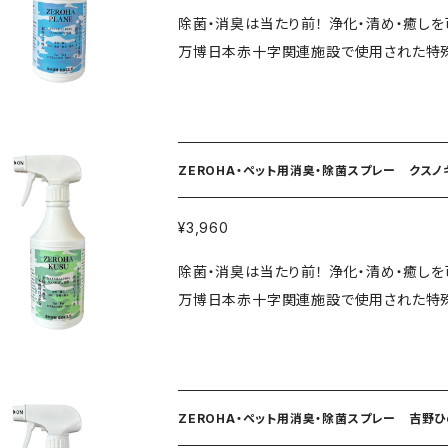
1日あたり体重に応じて適量を与えてください ・小型犬・猫：小さじ1杯(1日1回) ・大型犬:大さじ1杯
除菌・消臭は当たり前！ 浄化・清め・癒し
回) フードに混ぜてお使いください。 ◼️商品情報 品名：ペット用栄養補助食品 商品名：ワンニャン玄米
万博日本赤十字関連施設で使用された特殊
パウダー 内容量：150g 原材料名：無農
自の工法で配合したペット用消臭スプレー！ 香りはプレーン・クスノキ・吉野ひのき、レモンユーカリ
光・高温多湿を避けて保存 製造元：株式会社バリフドウー ◼️ 成分分析値（1
種類。 香りが気になる方はプレーン 防虫
67kcal 水分：3.8g 粗たんぱく質：15.7g 粗脂
がオススメです。 大切なペットと心地良い空間を。 ナノウォーターは驚異的な除菌、
上の注意 ●本品はペット用です。 ●主食
れホテルや飲食店などで幅広く使用されて
られた場合は使用を中止し獣医師にご相談
ZEROHA・ペット用消臭・除菌スプレー クスノ
焼技法により抽出された豊富なミネラルがイ
健康美容業界からも大注目を受けており、除菌、抗酸化作用
¥3,960
る箇所にスプレーするだけ！ ・犬猫、小動
除菌・消臭は当たり前！ 浄化・清め・癒し
ニ、ゴキブリ、トコジラミ、蚊が特に嫌がる
万博日本赤十字関連施設で使用された特殊
臭・除菌に。 ・ペットの使用済みシートや
自の工法で配合したペット用消臭スプレー！ 大切なペッ
の気になるニオイ対策、生ゴミのニオイ対策
キ・吉野ひのき、レモンユーカリの4種類。
用いただけます。ご自宅の玄関、部屋、トイ
スノキ、吉野ひのき、レモンユーカリがオススメです。 ナノウォーターは驚異的な除
菌効果は第三者機関調べ ※化学薬品は一切使用しておりません。 ※夜鳴きがひどかったワンちゃんが
られホテルや飲食店などで幅広く使用され
スプレーを使用後、ぐっすり寝てくれるようになった
ZEROHA・ペット用消臭・除菌スプレー 吉野ひ
燃焼技法により抽出された豊富なミネラルが
商品名・ZEROHA・ペット用消臭・除菌ス