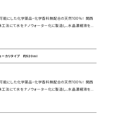
、除菌、抗酸化作用もあります。 香りにはクスノキを使用し
(日本製) ●水晶濃縮液(日本製) ●内容量：約520ml ●製
には防菌、防虫効果もあり、近年テレビにて害虫が嫌う天然
を可能にした化学薬品・化学香料無配合の天然100％！ 関西
果は殺虫剤を凌ぐと報告されており驚異的な効果を発揮し
えて飲んでしまった場合は速やかに水を飲ませて異常が見られ
工法にて水をナノウォーター化に製造し、水晶濃縮液を独
抜群です。 アロマ商品でも人気があり、嫌なニオイを抑え
目、口に直接スプレーしないでください。 ・衣類などに使用する
 香りはプレーン・クスノキ・吉野ひのき、レモンユーカリの4
りを約束いたします。 こんな時に！ニオイが気
 ・乳幼児やペットの手の届かない場所に保管してください。
や癒しをお求めの方はクスノキ、吉野ひのき、レモンユーカリ
小動物、爬虫類の飼育環境や気になるニオイの消臭・除菌に。
常がある場合は医師にご相談ください。 ・火元の近くに置か
消臭効果が認めら
ると言われております。 ペット用ゲージ、寝具、おもちゃなど
ら新時代が始まる！
いる不思議な水です。 また、水晶濃縮液は水晶石を特殊燃
トやマナーパッドなどにスプレーしてから捨てることでゴミ箱
ユーカリタイプ 約520ml
オン化した溶液です。 別名・水晶シリカともいわれ、医療・
対策にもご使用いただけます。 ・動物だけでなく、人間でも
除菌、抗酸化作用もあります。 香りには吉野ひのきを使用し
イレなどの消臭・除菌に。 ・車内全般の消臭・除菌に。 ※防
には防菌、防虫効果もあり、近年テレビにて害虫が嫌う天然
を可能にした化学薬品・化学香料無配合の天然100％！ 関西
果は殺虫剤を凌ぐと報告されており驚異的な効果を発揮し
になった！との嬉しいお声も頂いております。 【商品情
工法にて水をナノウォーター化に製造し、水晶濃縮液を独
抜群です。 アロマ商品でも人気があり、嫌なニオイを抑え
・除菌スプレークスノキ ●用途・ペット用消臭・除菌・癒し・浄
トと心地良い空間を。 香りはプレーン・クスノ
りを約束いたします。 こんな時に！ニオイが気
ーター(日本製) ●水晶濃縮液(日本製) ●クスノキ抽出水(日
 香りが気になる方はプレーン 防虫や癒しをお求めの方はク
小動物、爬虫類の飼育環境や気になるニオイの消臭・除菌に。
項】 ・本品は飲み物ではありませ
菌、消臭効果が認め
ると言われております。 ペット用ゲージ、寝具、おもちゃなど
してください ・ペットが間違えて飲んでしまった場合は速やか