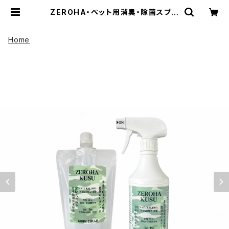
ZEROHA・ペット用消臭・除菌スプレ
ー クスノキタイプ 本体約520mlと
詰め替え約1ℓセット | UP HADOO
アップハドー
Home