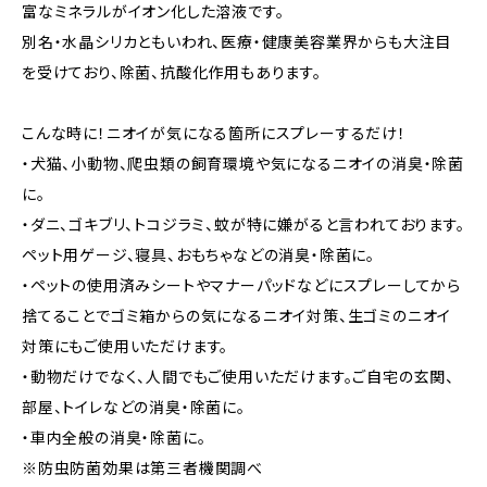
富なミネラルがイオン化した溶液です。
別名・水晶シリカともいわれ、医療・健康美容業界からも大注目
を受けており、除菌、抗酸化作用もあります。
こんな時に！ニオイが気になる箇所にスプレーするだけ！
・犬猫、小動物、爬虫類の飼育環境や気になるニオイの消臭・除菌
に。
・ダニ、ゴキブリ、トコジラミ、蚊が特に嫌がると言われております。
ペット用ゲージ、寝具、おもちゃなどの消臭・除菌に。
・ペットの使用済みシートやマナーパッドなどにスプレーしてから
捨てることでゴミ箱からの気になるニオイ対策、生ゴミのニオイ
対策にもご使用いただけます。
・動物だけでなく、人間でもご使用いただけます。ご自宅の玄関、
部屋、トイレなどの消臭・除菌に。
・車内全般の消臭・除菌に。
※防虫防菌効果は第三者機関調べ