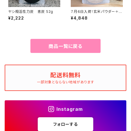
ヤシ殻活性力炭 恵炭 52g
７月６日入荷！玄米パウダー＋じ
ゃばら果皮入り 500g
¥2,222
¥4,848
商品一覧に戻る
配送料無料
一部対象とならない地域があります
Instagram
フォローする