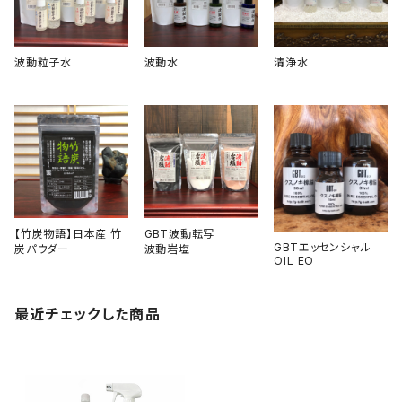
波動粒子水
波動水
清浄水
【竹炭物語】日本産 竹
GBT波動転写
GBTエッセンシャル
炭パウダー
波動岩塩
OIL EO
最近チェックした商品