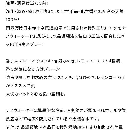
除菌・消臭は当たり前！
浄化・清め・癒しを可能にした化学薬品・化学香料無配合の天然
100％！
関西万博日本赤十字関連施設で使用された特殊工法にて水をナ
ノウォーター化に製造し、水晶濃縮液を独自の工法で配合したペ
ット用消臭スプレー！
香りはプレーン・クスノキ・吉野ひのき、レモンユーカリの4種類。
香りが気になる方はプレーン
防虫や癒しをお求めの方はクスノキ、吉野ひのき、レモンユーカリ
がオススメです。
大切なペットと心地良い空間を。
ナノウォーターは驚異的な除菌、消臭効果が認められホテルや飲
食店などで幅広く使用されている不思議な水です。
また、水晶濃縮液は水晶石を特殊燃焼技法により抽出された豊