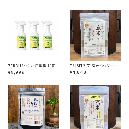
ZEROHA・ペット用消臭・除菌ス
７月６日入荷！玄米パウダー＋京
プレー レモンユーカリタイ
抹茶 500g
¥9,999
¥4,848
プ 約520ml×3本セット