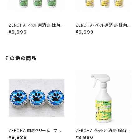
ZEROHA・ペット用消臭・除菌ス
ZEROHA・ペット用消臭・除菌ス
プレークスノキタイプ 約520m
プレー 吉野ひのきタイプ 約5
¥9,999
¥9,999
l×3本セット
20ml×3本セット
その他の商品
ZEROHA 肉球クリーム プレ
ZEROHA ペット用消臭・除菌ス
ーン(無香料)タイプ 犬猫用
プレー レモンユーカリタイ
¥8,888
¥3,960
約33g×3個セット
プ 約520ml