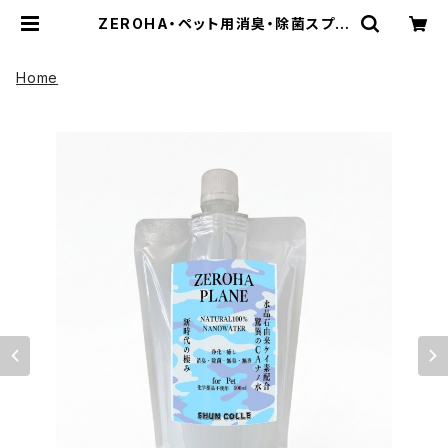
ZEROHA・ペット用消臭・除菌スプレ
ー プレーン(無香料)タイプ 詰め替
え用 約1L | UP HADOO アップハ
ドー
Home