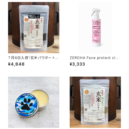
７月６日入荷！玄米パウダー＋竹
ZEROHA Face protect clea
炭入り 500g
n care 犬猫用フェイスケアスプ
¥4,848
¥3,333
レー 約220ml