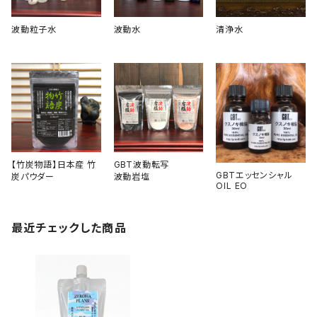
波動粒子水
波動水
清浄水
【竹炭物語】日本産 竹
GBT波動転写
GBTエッセンシャル
炭パウダー
波動岩塩
OIL EO
最近チェックした商品