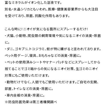
富なミネラルがイオン化した溶液です。
別名・水晶シリカともいわれ、医療・健康美容業界からも大注目
を受けており、除菌、抗酸化作用もあります。
こんな時に！ニオイが気になる箇所にスプレーするだけ！
・犬猫、小動物、爬虫類の飼育環境や気になるニオイの消臭・除菌
に。
・ダニ、ゴキブリ、トコジラミ、蚊が特に嫌がると言われております。
ペット用ゲージ、寝具、おもちゃなどの消臭・除菌に。
・ペットの使用済みシートやマナーパッドなどにスプレーしてから
捨てることでゴミ箱からの気になるニオイ対策、生ゴミのニオイ
対策にもご使用いただけます。
・動物だけでなく、人間でもご使用いただけます。ご自宅の玄関、
部屋、トイレなどの消臭・除菌に。
・車内全般の消臭・除菌に。
※防虫防菌効果は第三者機関調べ