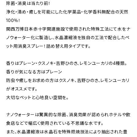
除菌・消臭は当たり前！
浄化・清め・癒しを可能にした化学薬品・化学香料無配合の天然
100％！
関西万博日本赤十字関連施設で使用された特殊工法にて水をナ
ノウォーター化に製造し、水晶濃縮液を独自の工法で配合したペ
ット用消臭スプレー！詰め替え用タイプです。
香りはプレーン・クスノキ・吉野ひのき、レモンユーカリの4種類。
香りが気になる方はプレーン
防虫や癒しをお求めの方はクスノキ、吉野ひのき、レモンユーカリ
がオススメです。
大切なペットと心地良い空間を。
ナノウォーターは驚異的な除菌、消臭効果が認められホテルや飲
食店などで幅広く使用されている不思議な水です。
また、水晶濃縮液は水晶石を特殊燃焼技法により抽出された豊