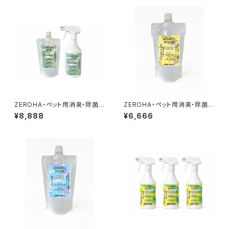
ZEROHA・ペット用消臭・除菌ス
ZEROHA・ペット用消臭・除菌ス
プレー クスノキタイプ 本体約
プレー 吉野ひのきタイプ 詰め替
¥8,888
¥6,666
520mlと詰め替え約1ℓセット
え用 約1L