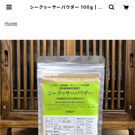
シークヮーサーパウダー 100g | UP
HADOO アップハドー
Home