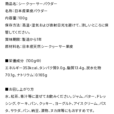
商品名：シークヮーサーパウダー
名称：日本産果皮パウダー
内容量：100g
保存方法：高温・湿気および直射日光を避けて、涼しいところに保
管してください。
賞味期限：製造から1年
原材料名：日本産天然シークヮーサー果皮
■栄養成分 （100g中）
エネルギー353kcal、タンパク質9.0g、脂質13.4g、炭水化物
70.1g、ナトリウム：0.165g
■お召し上がり方
水、紅茶、青汁等に混ぜてお飲みください。ジャム、バター、ドレッ
シング、ケーキ、パン、クッキー、ヨーグルト、アイスクリーム、パス
タ、サラダ、パン、納豆、漬物、ヌカ床等にもおすすめです。