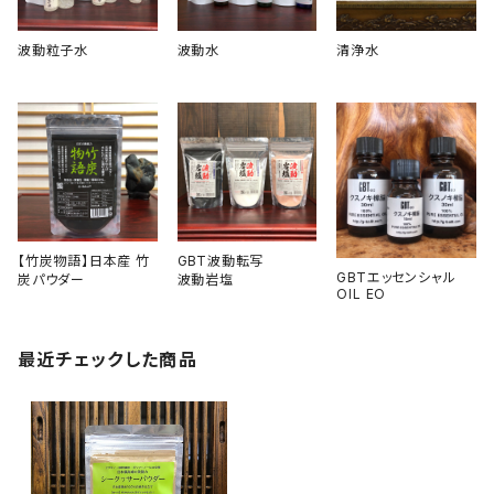
波動粒子水
波動水
清浄水
【竹炭物語】日本産 竹
GBT波動転写
GBTエッセンシャル
炭パウダー
波動岩塩
OIL EO
最近チェックした商品