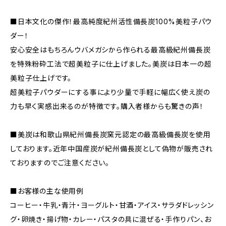
■日本文化の傑作！最高純度紀州活性備長炭100%美粒子パウ
ダー！
安心安全はもちろんウバメガシから作られる最高級紀州備長炭
を特殊粉砕工法で超美粒子に仕上げました。美炭は日本一の超
美粒子仕上げです。
超美粒子パウダーにする事により少量で手軽に幅広く使え炭の
力も早く実感出来るのが特徴です。購入者様からも驚きの声！
■美炭は和歌山県紀州備長炭窯元認定の最高級備長炭を使用
しております。近年中国産炭が紀州備長炭として偽物が販売され
ておりますのでご注意ください。
■お客様の主な使用例
コーヒー・牛乳・青汁・ヨーグルト・甘酒・アイス・サラダドレッシン
グ・卵焼き・揚げ物・カレー・パスタの具に混ぜる・手作りパン、お