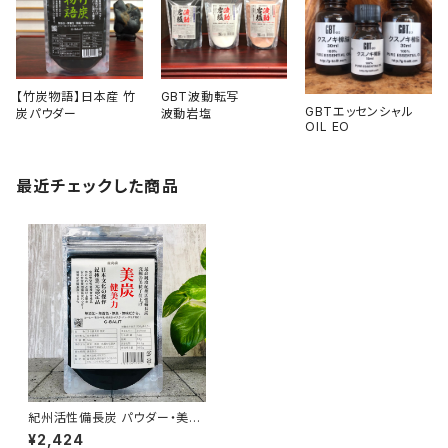
【竹炭物語】日本産 竹
GBT波動転写
GBTエッセンシャル
炭パウダー
波動岩塩
OIL EO
最近チェックした商品
紀州活性備長炭 パウダー・美炭
52g
¥2,424