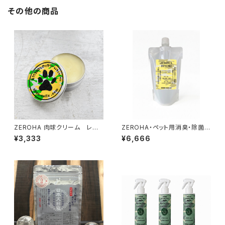
その他の商品
ZEROHA 肉球クリーム レモ
ZEROHA・ペット用消臭・除菌ス
ンユーカリの香りタイプ 犬猫
プレー 吉野ひのきタイプ 詰め替
¥3,333
¥6,666
用 約33g
え用 約1L