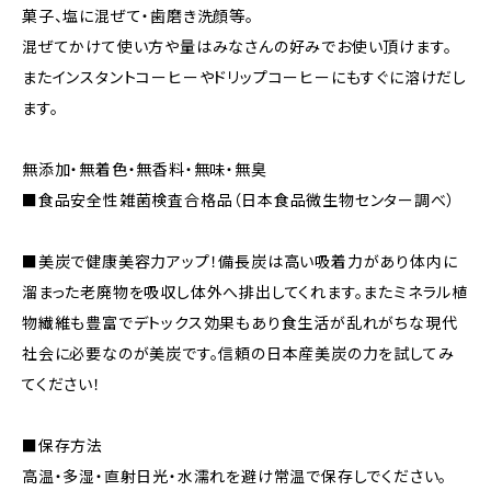
菓子、塩に混ぜて・歯磨き洗顔等。
混ぜてかけて使い方や量はみなさんの好みでお使い頂けます。
またインスタントコーヒーやドリップコーヒーにもすぐに溶けだし
ます。
無添加・無着色・無香料・無味・無臭
■食品安全性雑菌検査合格品（日本食品微生物センター調べ）
■美炭で健康美容力アップ！備長炭は高い吸着力があり体内に
溜まった老廃物を吸収し体外へ排出してくれます。またミネラル植
物繊維も豊富でデトックス効果もあり食生活が乱れがちな現代
社会に必要なのが美炭です。信頼の日本産美炭の力を試してみ
てください！
■保存方法
高温・多湿・直射日光・水濡れを避け常温で保存しでください。