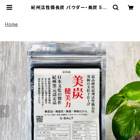
紀州活性備長炭 パウダー・美炭 52g
| UP HADOO アップハドー
Home