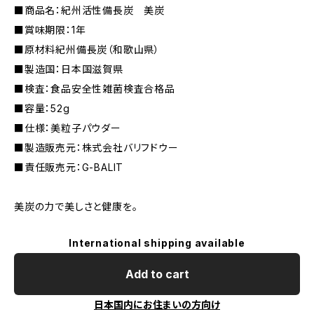
■商品名：紀州活性備長炭 美炭
■賞味期限：1年
■原材料紀州備長炭（和歌山県）
■製造国：日本国滋賀県
■検査：食品安全性雑菌検査合格品
■容量：52g
■仕様：美粒子パウダー
■製造販売元：株式会社バリフドウー
■責任販売元：G-BALIT
美炭の力で美しさと健康を。
International shipping available
Add to cart
日本国内にお住まいの方向け