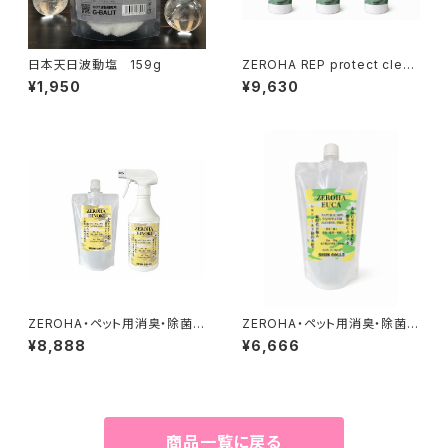
日本天日波動塩 159g
ZEROHA REP protect clean
care 爬虫類ケアスプレー 約2
¥1,950
¥9,630
20ml×3本セット
ZEROHA・ペット用消臭・除菌ス
ZEROHA・ペット用消臭・除菌ス
プレー 吉野ひのきタイプ 本体
プレー レモンユーカリタイプ
¥8,888
¥6,666
約520mlと詰め替え約1ℓセット
詰め替え用 約1L
商品一覧に戻る