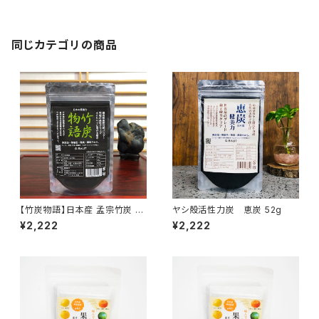
同じカテゴリの商品
【竹炭物語】日本産 孟宗竹炭 竹
ヤシ殻活性力炭 恵炭 52g
炭パウダー 52g
¥2,222
¥2,222