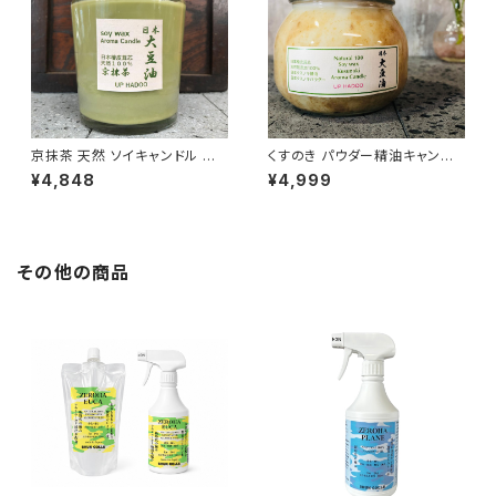
京抹茶 天然 ソイキャンドル ア
くすのき パウダー精油キャンド
ロマキャンドル
ル
¥4,848
¥4,999
その他の商品