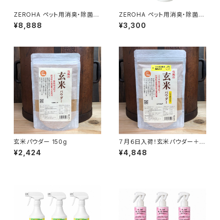
ZEROHA ペット用消臭・除菌ス
ZEROHA ペット用消臭・除菌ス
プレー レモンユーカリタイ
プレー プレーン(無香料)タイ
¥8,888
¥3,300
プ 本体約520mlと詰め替え約
プ 約520ml
1ℓセット
玄米パウダー 150g
７月６日入荷！玄米パウダー＋じ
ゃばら果皮入り 500g
¥2,424
¥4,848