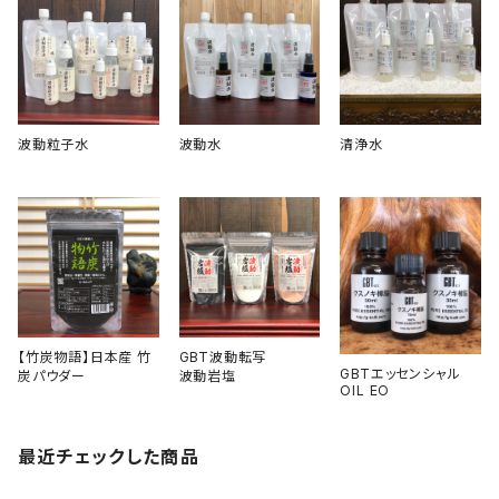
波動粒子水
波動水
清浄水
【竹炭物語】日本産 竹
GBT波動転写
GBTエッセンシャル
炭パウダー
波動岩塩
OIL EO
最近チェックした商品