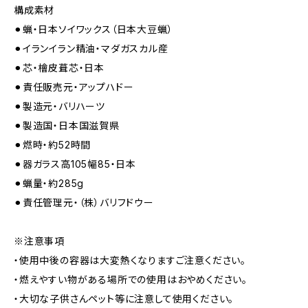
構成素材
⚫︎蝋・日本ソイワックス（日本大豆蝋）
⚫︎イランイラン精油・マダガスカル産
⚫︎芯・檜皮葺芯・日本
⚫︎責任販売元・アップハドー
⚫︎製造元・バリハーツ
⚫︎製造国・日本国滋賀県
⚫︎燃時・約52時間
⚫︎器ガラス高105幅85・日本
⚫︎蝋量・約285g
⚫︎責任管理元・（株）バリフドウー
※注意事項
・使用中後の容器は大変熱くなりますご注意ください。
・燃えやすい物がある場所での使用はおやめください。
・大切な子供さんペット等に注意して使用ください。