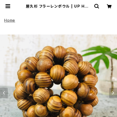
屋久杉 フラーレンボウル | UP HAD
OO アップハドー
Home