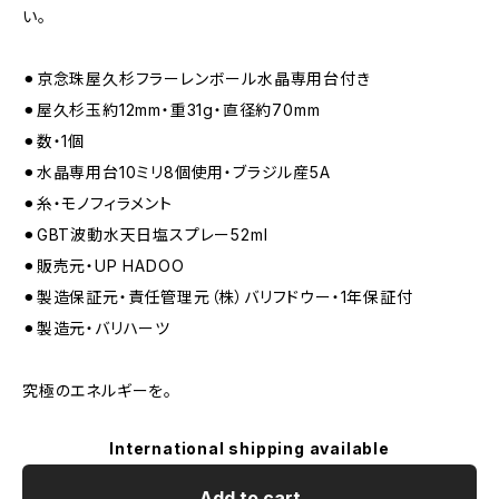
い。
⚫︎京念珠屋久杉フラーレンボール水晶専用台付き
⚫︎屋久杉玉約12mm・重31g・直径約70mm
⚫︎数・1個
⚫︎水晶専用台10ミリ8個使用・ブラジル産5A
⚫︎糸・モノフィラメント
⚫︎GBT波動水天日塩スプレー52ml
⚫︎販売元・UP HADOO
⚫︎製造保証元・責任管理元（株）バリフドウー・1年保証付
⚫︎製造元・バリハーツ
究極のエネルギーを。
International shipping available
Add to cart