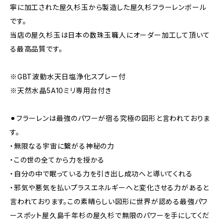
寧に加工された屋久杉玉から製造した屋久杉フラーレンボール
です。
当店の屋久杉玉は日本の数珠玉職人にオーダー加工して頂いて
る最高品質です。
※GBT波動水天日塩浄化スプレー付
※天然水晶5A10ミリ専用台付き
⚫︎フラーレンは最強のパワーが宿る究極の図形と言われておりま
す。
・無限なる宇宙に繋がる神秘の力
・この世の全てから力を授かる
・自分の中で眠っている力を引き出し成功へと導いてくれる
・邪気や悪気を払いプラスエネルギーへと変化させる力があると
言われております。この素晴らしい図形に世界が認める最強パワ
ースポット屋久島千年杉の屋久杉で無限のパワーを手にしてくだ