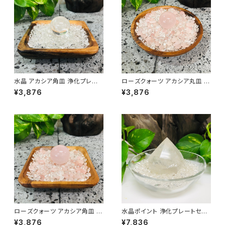
水晶 アカシア角皿 浄化プレート
ローズクォーツ アカシア丸皿 浄
3点セット
化プレート 3点セット
¥3,876
¥3,876
ローズクォーツ アカシア角皿 浄
水晶ポイント 浄化プレートセッ
化プレート 3点セット
ト
¥3,876
¥7,836