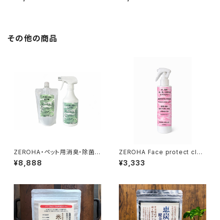
その他の商品
ZEROHA・ペット用消臭・除菌ス
ZEROHA Face protect clea
プレー クスノキタイプ 本体約
n care 犬猫用フェイスケアスプ
¥8,888
¥3,333
520mlと詰め替え約1ℓセット
レー 約220ml