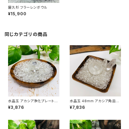
屋久杉 フラーレンボウル
¥15,900
同じカテゴリの商品
水晶玉 アカシア浄化プレートセ
水晶玉 48mm アカシア角皿プ
ット
レート
¥3,876
¥7,836