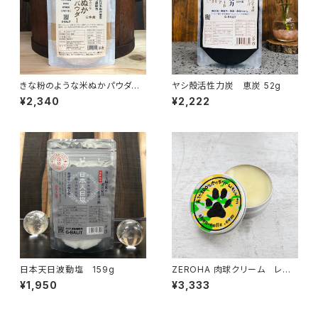
きな粉のような米ぬかパウダー
ヤシ殻活性力炭 恵炭 52g
150g
¥2,340
¥2,222
日本天日波動塩 159g
ZEROHA 肉球クリーム レモ
ンユーカリの香りタイプ 犬猫
¥1,950
¥3,333
用 約33g