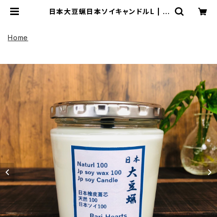
日本大豆蝋日本ソイキャンドルL | U
P HADOO アップハドー
Home