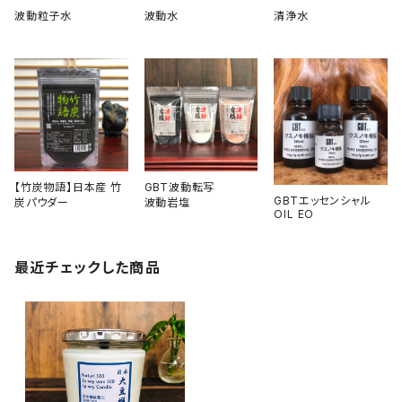
波動粒子水
波動水
清浄水
【竹炭物語】日本産 竹
GBT波動転写
GBTエッセンシャル
炭パウダー
波動岩塩
OIL EO
最近チェックした商品