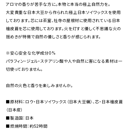
アロマの香りが苦手な方に。本物と本当の極上自然力を。
大変貴重な日本大豆から作られた極上日本ソイワックスを使用
しております。芯には茶室、社寺の屋根材に使用されている日本
檜皮葺を芯に使用しております。火を灯すと優しく不思議な火の
揺めきが特徴で自然の優しさと香りが感じられます。
※安心安全な化学成分0%
パラフィン・ジェル・ステアリン酸や人や自然に害になる素材は一
切使っておりません。
自然の火色と香りを楽しみませんか。
■原材料：ロウ・日本ソイワックス（日本大豆蝋）、芯・日本檜皮葺
（日本産）
■製造国：日本
■燃焼時間：約52時間