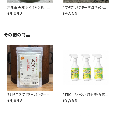
京抹茶 天然 ソイキャンドル ア
くすのき パウダー精油キャンド
ロマキャンドル
ル
¥4,848
¥4,999
その他の商品
７月６日入荷！玄米パウダー＋京
ZEROHA・ペット用消臭・除菌ス
抹茶 500g
プレー レモンユーカリタイ
¥4,848
¥9,999
プ 約520ml×3本セット