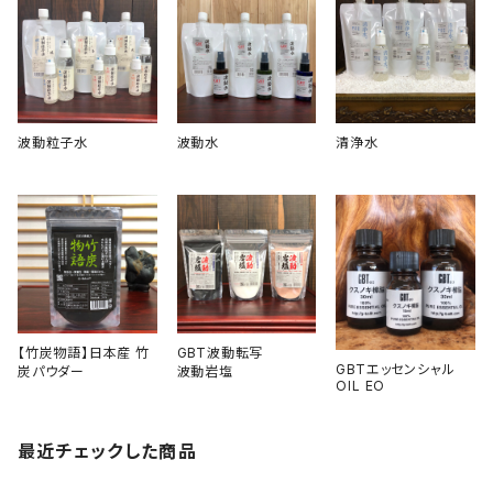
波動粒子水
波動水
清浄水
【竹炭物語】日本産 竹
GBT波動転写
GBTエッセンシャル
炭パウダー
波動岩塩
OIL EO
最近チェックした商品