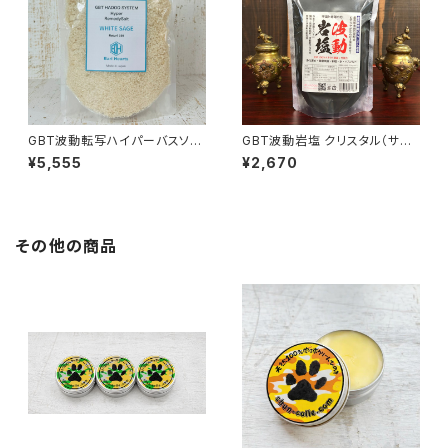
GBT波動転写ハイパーバスソル
GBT波動岩塩 クリスタル（サン
ト 約500g ホワイトセージ
ド） 竹炭入り 300g最高級ヒマ
¥5,555
¥2,670
ラヤ岩塩 波動転写
その他の商品