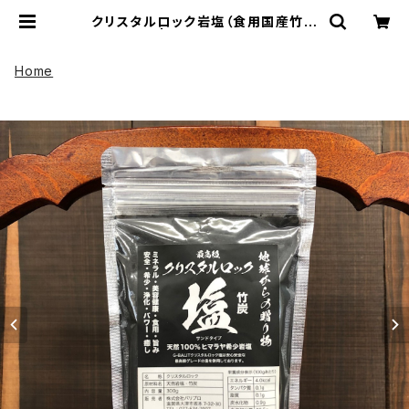
クリスタルロック岩塩（食用国産竹炭
入） 300g | UP HADOO アップハド
ー
Home