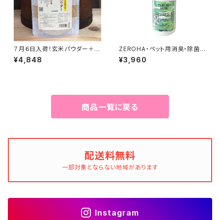
７月６日入荷！玄米パウダー＋じ
ZEROHA・ペット用消臭・除菌ス
ゃばら果皮入り 500g
プレー クスノキタイプ 約52
¥4,848
¥3,960
0ml
商品一覧に戻る
配送料無料
一部対象とならない地域があります
Instagram