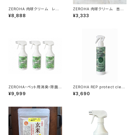
ZEROHA 肉球クリーム レモ
ZEROHA 肉球クリーム 吉野
ンユーカリの香りタイプ 犬猫
ひのきの香りタイプ 犬猫用
¥8,888
¥3,333
用 約33g×3個セット
約33g
ZEROHA・ペット用消臭・除菌ス
ZEROHA REP protect clean
プレークスノキタイプ 約520m
care 爬虫類ケアスプレー 約22
¥9,999
¥3,690
l×3本セット
0ml