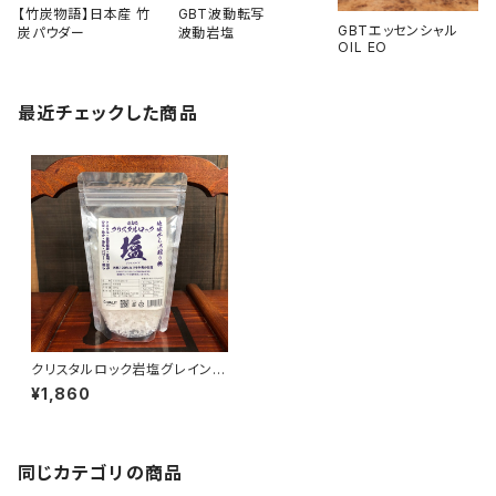
【竹炭物語】日本産 竹
GBT波動転写
GBTエッセンシャル
炭パウダー
波動岩塩
OIL EO
最近チェックした商品
クリスタルロック岩塩グレイン 3
00g
¥1,860
同じカテゴリの商品