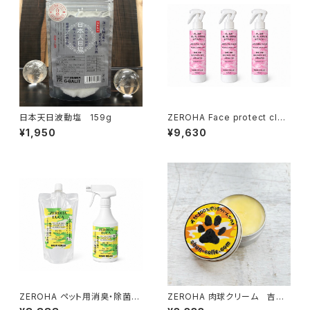
日本天日波動塩 159g
ZEROHA Face protect clea
n care 犬猫用フェイスケアスプ
¥1,950
¥9,630
レー 約220ml×3本セット
ZEROHA ペット用消臭・除菌ス
ZEROHA 肉球クリーム 吉野
プレー レモンユーカリタイ
ひのきの香りタイプ 犬猫用