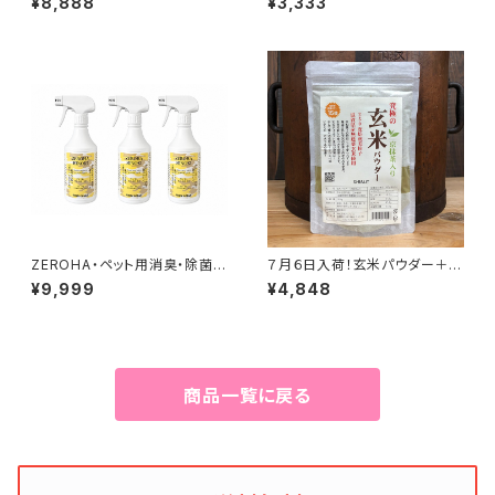
¥8,888
¥3,333
プ 本体約520mlと詰め替え約
約33g
1ℓセット
ZEROHA・ペット用消臭・除菌ス
７月６日入荷！玄米パウダー＋京
プレー 吉野ひのきタイプ 約5
抹茶 500g
¥9,999
¥4,848
20ml×3本セット
商品一覧に戻る