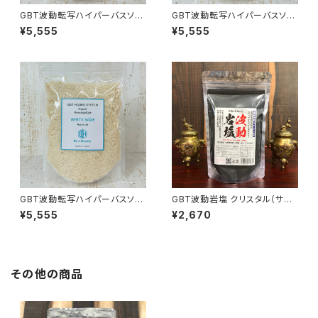
GBT波動転写ハイパーバスソル
GBT波動転写ハイパーバスソル
ト 約500g 屋久杉
ト 約500g ライム
¥5,555
¥5,555
GBT波動転写ハイパーバスソル
GBT波動岩塩 クリスタル（サン
ト 約500g ホワイトセージ
ド） 竹炭入り 300g最高級ヒマ
¥5,555
¥2,670
ラヤ岩塩 波動転写
その他の商品