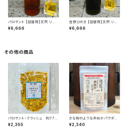
パロサント 【詰替用】天然 リード
吉野ひのき 【詰替用】天然 リー
ディフューザー 328ml
ドディフューザー 328ml
¥6,666
¥6,666
その他の商品
パロサント・クラッシュ 約77g
きな粉のような米ぬかパウダー
以上
150g
¥2,355
¥2,340