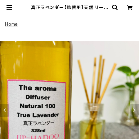
真正ラベンダー【詰替用】天然 リード
ディフューザー 328ml | UP HADO
O アップハドー
Home