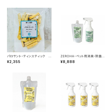
パロサント・ティンスティック
ZEROHA・ペット用消臭・除菌ス
約77g以上
プレー クスノキタイプ 本体約
¥2,355
¥8,888
520mlと詰め替え約1ℓセット