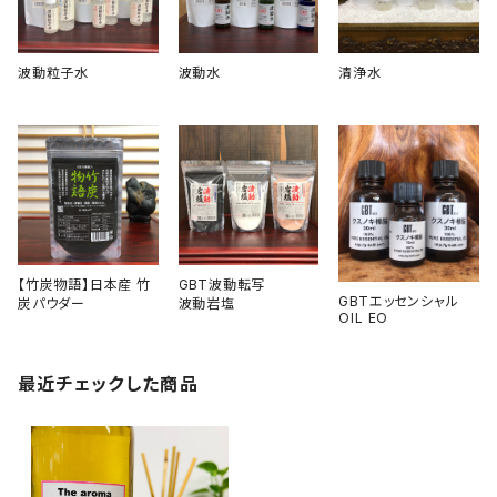
波動粒子水
波動水
清浄水
【竹炭物語】日本産 竹
GBT波動転写
GBTエッセンシャル
炭パウダー
波動岩塩
OIL EO
最近チェックした商品