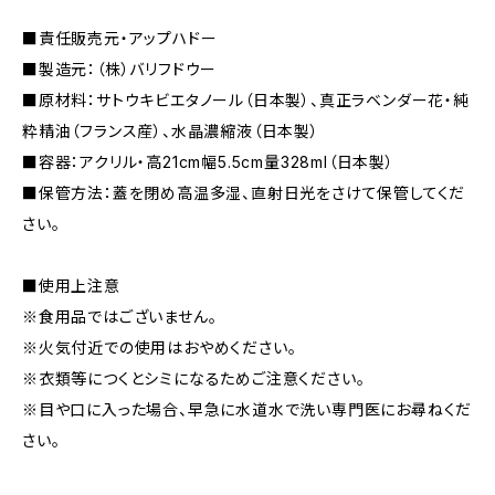
■責任販売元・アップハドー
■製造元：（株）バリフドウー
■原材料：サトウキビエタノール（日本製）、真正ラベンダー花・純
粋精油（フランス産）、水晶濃縮液（日本製）
■容器：アクリル・高21cm幅5.5cm量328ml（日本製）
■保管方法：蓋を閉め高温多湿、直射日光をさけて保管してくだ
さい。
■使用上注意
※食用品ではございません。
※火気付近での使用はおやめください。
※衣類等につくとシミになるためご注意ください。
※目や口に入った場合、早急に水道水で洗い専門医にお尋ねくだ
さい。