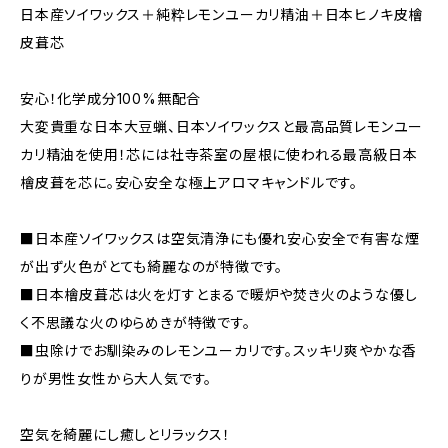
日本産ソイワックス＋純粋レモンユーカリ精油＋日本ヒノキ皮檜
皮葺芯
安心！化学成分100%無配合
大変貴重な日本大豆蝋、日本ソイワックスと最高品質レモンユー
カリ精油を使用！芯には社寺茶室の屋根に使われる最高級日本
檜皮葺を芯に。安心安全な極上アロマキャンドルです。
■日本産ソイワックスは空気清浄にも優れ安心安全で有害な煙
が出ず火色がとても綺麗なのが特徴です。
■日本檜皮葺芯は火を灯すとまるで暖炉や焚き火のような優し
く不思議な火のゆらめきが特徴です。
■虫除けでお馴染みのレモンユーカリです。スッキリ爽やかな香
りが男性女性から大人気です。
空気を綺麗にし癒しとリラックス！