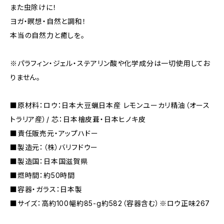
また虫除けに！
ヨガ・瞑想・自然と調和！
本当の自然力と癒しを。
※パラフィン・ジェル・ステアリン酸や化学成分は一切使用してお
りません。
■原材料：ロウ：日本大豆蝋日本産 レモンユーカリ精油（オース
トラリア産）/ 芯：日本檜皮葺・日本ヒノキ皮
■責任販売元・アップハドー
■製造元：（株）バリフドウー
■製造国：日本国滋賀県
■燃時間：約50時間
■容器・ガラス：日本製
■サイズ：高約100幅約85-g約582（容器含む）※ロウ正味267