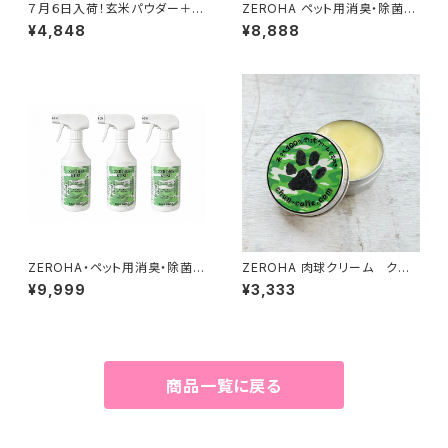
７月６日入荷！玄米パウダー＋京
ZEROHA ペット用消臭・除菌ス
抹茶 500g
プレー レモンユーカリタイ
¥4,848
¥8,888
プ 本体約520mlと詰め替え約
1ℓセット
ZEROHA・ペット用消臭・除菌ス
ZEROHA 肉球クリーム クスノ
プレークスノキタイプ 約520m
キの香りタイプ 犬猫用 約33
¥9,999
¥3,333
l×3本セット
g
商品一覧に戻る