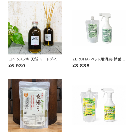
日本クスノキ 天然 リードディフ
ZEROHA・ペット用消臭・除菌ス
ューザー 328ml
プレー クスノキタイプ 本体約
¥6,930
¥8,888
520mlと詰め替え約1ℓセット