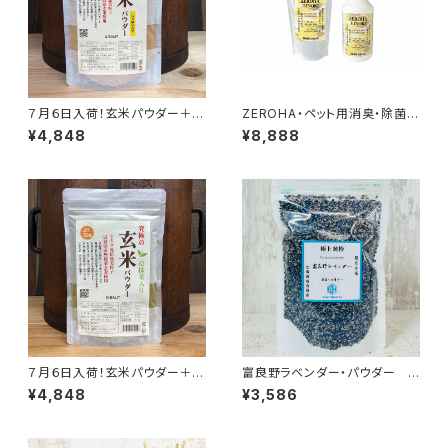
７月６日入荷！玄米パウダー＋じ
ZEROHA・ペット用消臭・除菌ス
ゃばら果皮入り 500g
プレー 吉野ひのきタイプ 本体
¥4,848
¥8,888
約520mlと詰め替え約1ℓセット
７月６日入荷！玄米パウダー＋京
富良野ラベンダー・パウダー
抹茶 500g
約77g以上
¥4,848
¥3,586