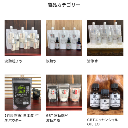
商品カテゴリー
波動粒子水
波動水
清浄水
【竹炭物語】日本産 竹
GBT波動転写
GBTエッセンシャル
炭パウダー
波動岩塩
OIL EO