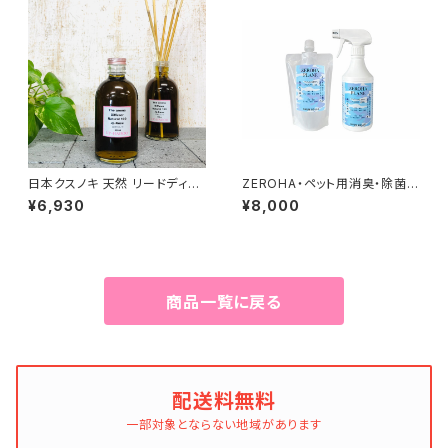
日本クスノキ 天然 リードディフ
ZEROHA・ペット用消臭・除菌ス
ューザー 328ml
プレー プレーン(無香料)タイ
¥6,930
¥8,000
プ 本体約520mlと詰め替え約1
ℓセット
商品一覧に戻る
配送料無料
一部対象とならない地域があります