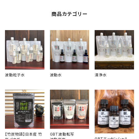
商品カテゴリー
波動粒子水
波動水
清浄水
【竹炭物語】日本産 竹
GBT波動転写
GBTエッセンシャル