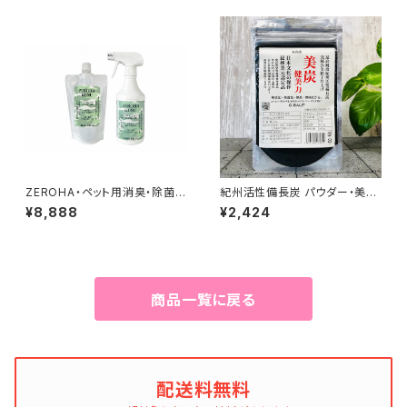
ZEROHA・ペット用消臭・除菌ス
紀州活性備長炭 パウダー・美炭
プレー クスノキタイプ 本体約
52g
¥8,888
¥2,424
520mlと詰め替え約1ℓセット
商品一覧に戻る
配送料無料