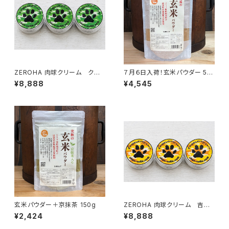
ZEROHA 肉球クリーム クスノ
７月６日入荷！玄米パウダー 50
キの香りタイプ 犬猫用 約33
0g
¥8,888
¥4,545
g×3個セット
玄米パウダー＋京抹茶 150g
ZEROHA 肉球クリーム 吉野
ひのき香りタイプ 犬猫用 約
¥2,424
¥8,888
33g×3個セット