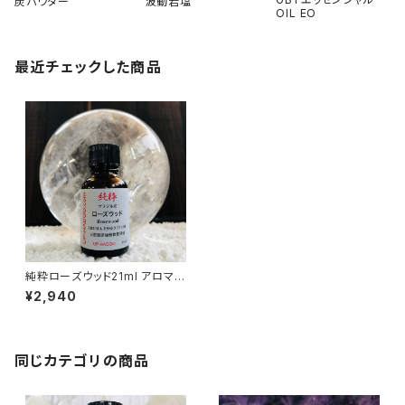
炭パウダー
波動岩塩
OIL EO
最近チェックした商品
純粋ローズウッド21ml アロマオ
イル
¥2,940
同じカテゴリの商品