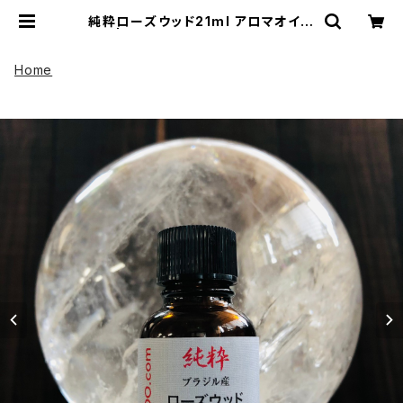
純粋ローズウッド21ml アロマオイル
| UP HADOO アップハドー
Home