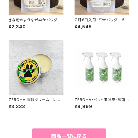
きな粉のような米ぬかパウダー
７月６日入荷！玄米パウダー 50
150g
0g
¥2,340
¥4,545
ZEROHA 肉球クリーム レモ
ZEROHA・ペット用消臭・除菌ス
ンユーカリの香りタイプ 犬猫
プレークスノキタイプ 約520m
¥3,333
¥9,999
用 約33g
l×3本セット
商品一覧に戻る