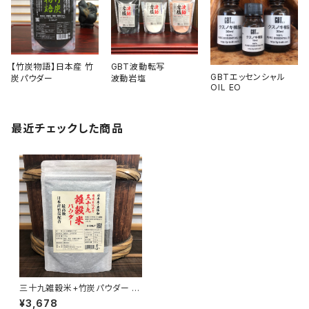
【竹炭物語】日本産 竹
GBT波動転写
GBTエッセンシャル
炭パウダー
波動岩塩
OIL EO
最近チェックした商品
三十九雑穀米+竹炭パウダー 4
50g
¥3,678