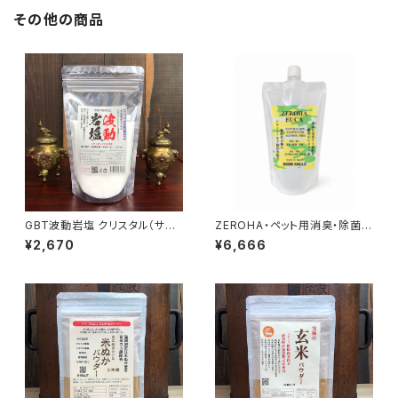
その他の商品
GBT波動岩塩 クリスタル（サン
ZEROHA・ペット用消臭・除菌ス
ド） 300g 最高級ヒマラヤ岩塩
プレー レモンユーカリタイプ
¥2,670
¥6,666
波動転写
詰め替え用 約1L