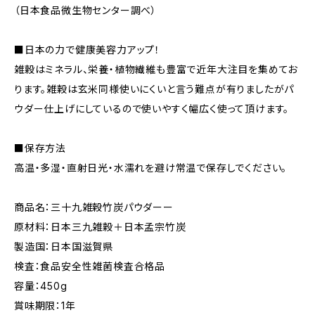
（日本食品微生物センター調べ）
■日本の力で健康美容力アップ！
雑穀はミネラル、栄養・植物繊維も豊富で近年大注目を集めてお
ります。雑穀は玄米同様使いにくいと言う難点が有りましたがパ
ウダー仕上げにしているので使いやすく幅広く使って頂けます。
■保存方法
高温・多湿・直射日光・水濡れを避け常温で保存しでください。
商品名：三十九雑穀竹炭パウダーー
原材料：日本三九雑穀＋日本孟宗竹炭
製造国：日本国滋賀県
検査：食品安全性雑菌検査合格品
容量：450g
賞味期限：1年