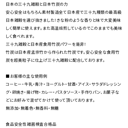
日本の三十九雑穀と日本竹炭の力
安心安全はもちろん素材製造全て日本産で三十九種類の最高級
日本雑穀を選び抜きました！きな粉のような香りと味で大変美味
しく簡単に使えます。また高温焙煎しているのでこのままでも美味
しく食べれます。
三十九雑穀と日本産食用竹炭パワーを是非！
竹炭は日本産孟宗竹から作られた竹炭です。安心安全な食用竹
炭を超美粒子に仕上げ三十九雑穀に配合しております。
■お客様の主な使用例
コーヒー・牛乳・青汁・ヨーグルト・甘酒・アイス・サラダドレッシン
グ・卵焼き・揚げ物・カレー・パスタソース・手作りパン、お菓子な
どにお好みで混ぜてかけて使って頂いております。
無添加・無着色・無香料・無糖
食品安全性雑菌検査合格品