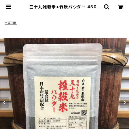
三十九雑穀米+竹炭パウダー 450g
| UP HADOO アップハドー
Home