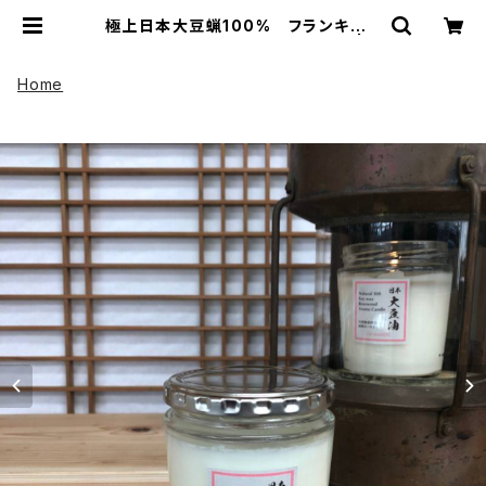
極上日本大豆蝋100% フランキンセ
ンス 日本ソイキャンドル | U
P HADOO アップハドー
Home