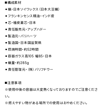
◼️構成素材
⚫︎蝋・日本ソイワックス（日本大豆蝋）
⚫︎フランキンセンス精油・インド産
⚫︎芯・檜皮葺芯・日本
⚫︎責任販売元・アップハドー
⚫︎製造元・バリハーツ
⚫︎製造国・日本国滋賀県
⚫︎燃焼時間・約52時間
⚫︎容器ガラス高105 幅85・日本
⚫︎蝋量・約285g
⚫︎責任管理元・（株）バリフドウー
◼️注意事項
※使用中後の容器は大変熱くなっておりますのでご注意くださ
い。
※燃えやすい物がある場所での使用はおやめください。