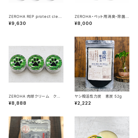
ZEROHA REP protect clean
ZEROHA・ペット用消臭・除菌ス
care 爬虫類ケアスプレー 約2
プレー プレーン(無香料)タイ
¥9,630
¥8,000
20ml×3本セット
プ 本体約520mlと詰め替え約1
ℓセット
ZEROHA 肉球クリーム クスノ
ヤシ殻活性力炭 恵炭 52g
キの香りタイプ 犬猫用 約33
¥8,888
¥2,222
g×3個セット