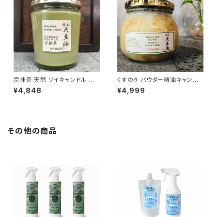
京抹茶 天然 ソイキャンドル ア
くすのき パウダー精油キャンド
ロマキャンドル
ル
¥4,848
¥4,999
その他の商品