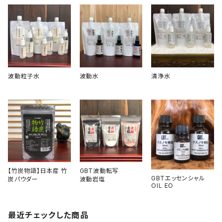
波動粒子水
波動水
清浄水
【竹炭物語】日本産 竹
GBT波動転写
GBTエッセンシャル
炭パウダー
波動岩塩
OIL EO
最近チェックした商品