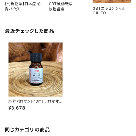
【竹炭物語】日本産 竹
GBT波動転写
GBTエッセンシャル
炭パウダー
波動岩塩
OIL EO
最近チェックした商品
純粋パロサント13ml アロマオイ
ル
¥3,678
同じカテゴリの商品