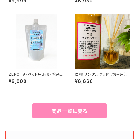
¥9,999
¥6,930
l×3本セット
ZEROHA・ペット用消臭・除菌ス
白檀 サンダルウッド 【詰替用】天
プレー プレーン(無香料)タイ
然リードディフューザー 328ml
¥6,000
¥6,666
プ 詰め替え用 約1L
商品一覧に戻る