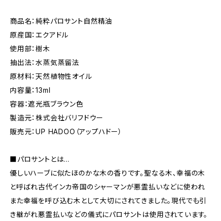
商品名：純粋パロサント自然精油
原産国：エクアドル
使用部：樹木
抽出法：水蒸気蒸留法
原材料：天然植物性オイル
内容量：13ml
容器：遮光瓶ブラウン色
製造元：株式会社バリフドウー
販売元：UP HADOO（アップハドー）
■パロサントとは…
優しいハーブに似たほのかな木の香りです。聖なる木、幸福の木
と呼ばれ古代インカ帝国のシャーマンが悪霊払いなどに使われ
また幸福を呼び込む木として大切にされてきました。現代でも引
き継がれ悪霊払いなどの儀式にパロサントは使用されています。