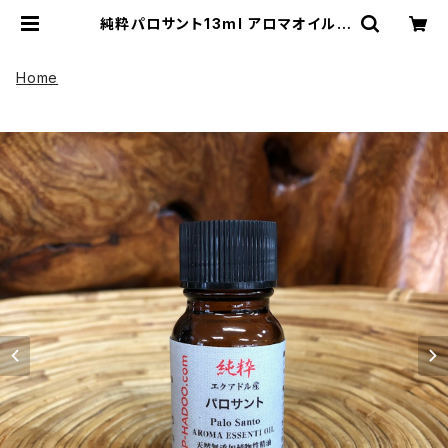
純粋パロサント13ml アロマオイル |
UP HADOO アップハドー
Home