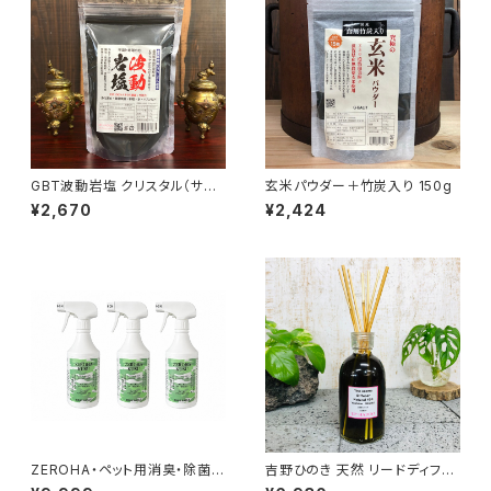
GBT波動岩塩 クリスタル（サン
玄米パウダー＋竹炭入り 150g
ド） 竹炭入り 300g最高級ヒマ
¥2,670
¥2,424
ラヤ岩塩 波動転写
ZEROHA・ペット用消臭・除菌ス
吉野ひのき 天然 リードディフュ
プレークスノキタイプ 約520m
ーザー 328ml