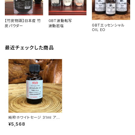
【竹炭物語】日本産 竹
GBT波動転写
GBTエッセンシャル
炭パウダー
波動岩塩
OIL EO
最近チェックした商品
純粋ホワイトセージ 31ml アロ
マオイル
¥5,568