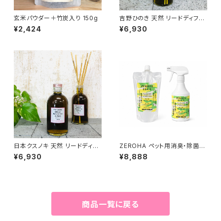
玄米パウダー＋竹炭入り 150g
吉野ひのき 天然 リードディフュ
ーザー 328ml
¥2,424
¥6,930
日本クスノキ 天然 リードディフ
ZEROHA ペット用消臭・除菌ス
ューザー 328ml
プレー レモンユーカリタイ
¥6,930
¥8,888
プ 本体約520mlと詰め替え約
1ℓセット
商品一覧に戻る