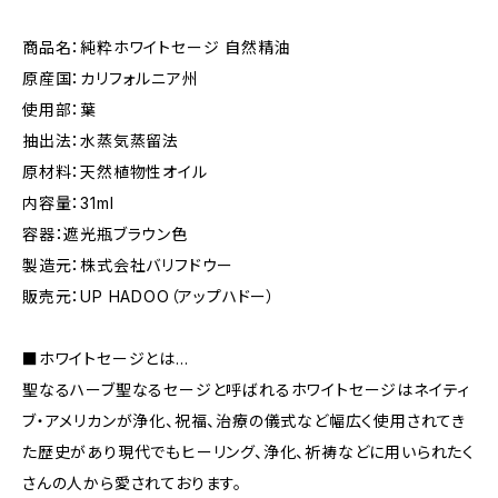
商品名：純粋ホワイトセージ 自然精油
原産国：カリフォルニア州
使用部：葉
抽出法：水蒸気蒸留法
原材料：天然植物性オイル
内容量：31ml
容器：遮光瓶ブラウン色
製造元：株式会社バリフドウー
販売元：UP HADOO（アップハドー）
■ホワイトセージとは…
聖なるハーブ聖なるセージと呼ばれるホワイトセージはネイティ
ブ・アメリカンが浄化、祝福、治療の儀式など幅広く使用されてき
た歴史があり現代でもヒーリング、浄化、祈祷などに用いられたく
さんの人から愛されております。