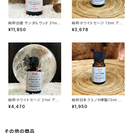
純粋白檀 サンダルウッド 31ml
純粋ホワイトセージ 13ml アロ
アロマオイル
マオイル
¥11,850
¥3,678
純粋ホワイトセージ 21ml アロ
純粋日本クスノキ樟脳13ml ア
マオイル
ロマオイル
¥4,470
¥1,950
その他の商品