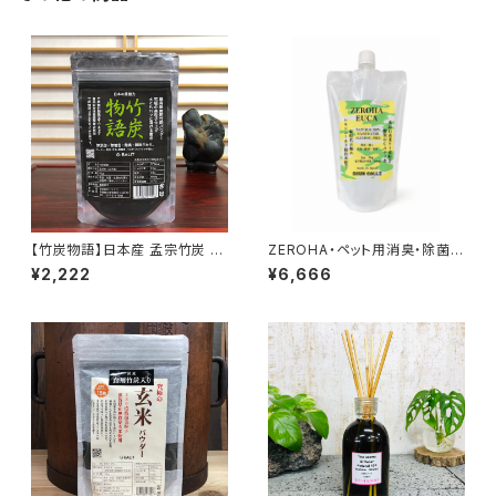
【竹炭物語】日本産 孟宗竹炭 竹
ZEROHA・ペット用消臭・除菌ス
炭パウダー 52g
プレー レモンユーカリタイプ
¥2,222
¥6,666
詰め替え用 約1L