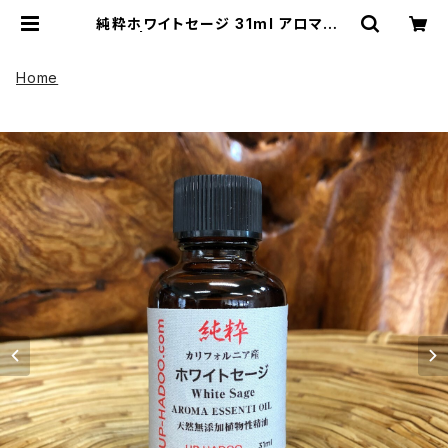
純粋ホワイトセージ 31ml アロマオイ
ル | UP HADOO アップハドー
Home