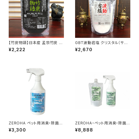
【竹炭物語】日本産 孟宗竹炭 竹
GBT波動岩塩 クリスタル（サン
炭パウダー 52g
ド） 300g 最高級ヒマラヤ岩塩
¥2,222
¥2,670
波動転写
ZEROHA ペット用消臭・除菌ス
ZEROHA・ペット用消臭・除菌ス
プレー プレーン(無香料)タイ
プレー クスノキタイプ 本体約
¥3,300
¥8,888
プ 約520ml
520mlと詰め替え約1ℓセット