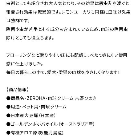
虫剤としても紹介され大人気となり、その効果は殺虫剤を凌ぐと
報告され効果は驚異的です。レモンユーカリも同様に虫除け効果
は抜群です。
除菌や虫が苦手とする成分も含まれているため、肉球の除菌虫
除けとしても役立ちます。
フローリングなど滑りやすい床にも配慮し、べたつきにくい使用
感に仕上げました。
毎日の暮らしの中で、愛犬・愛猫の肉球をやさしく守ります！
【商品情報】
●商品名・ZEROHA・肉球クリーム 吉野ひのき
●用途・ペット用・肉球クリーム
●日本産大豆蝋（日本産）
●ゴールデンホホバオイル（オーストラリア産）
●有機アロエ原液(鹿児島産)