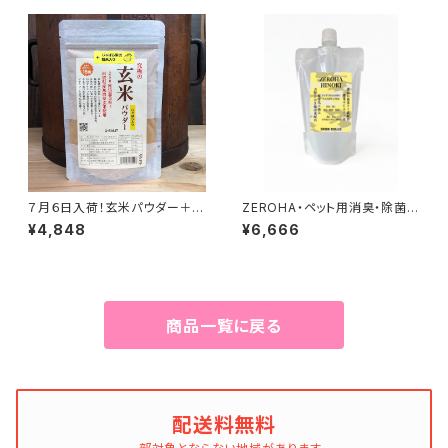
７月６日入荷！玄米パウダー＋じ
ZEROHA・ペット用消臭・除菌ス
ゃばら果皮入り 500g
プレー 吉野ひのきタイプ 詰め替
¥4,848
¥6,666
え用 約1L
商品一覧に戻る
配送料無料