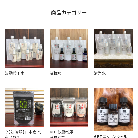
商品カテゴリー
波動粒子水
波動水
清浄水
【竹炭物語】日本産 竹
GBT波動転写
GBTエッセンシャル
炭パウダー
波動岩塩