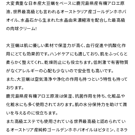
大変貴重な日本産大豆蝋をベースに鹿児島県産有機アロエ原
液、世界最高級とも言われるオーストラリア産ゴールデンホホバ
オイル、水晶石から生まれた水晶由来濃縮液を配合した最高級
の肉球クリーム！
大豆蝋は肌に優しい素材で保湿力が高く、血行促進や抗酸化作
用にとても効果的です。ハンドケアにも適しており、肌をふっくらと
柔らかく整えてくれ、乾燥防止にも役立ちます。低刺激で有害物質
がなくアレルギーの心配も少ないので安全性も高いです。
また、大豆蝋は空気清浄や浄化の作用も持つという特性も持って
おります。
鹿児島県産有機アロエ原液は保湿、抗菌作用を持ち、化粧品や
化粧水にも多く使用されております。肌の水分保持力を助けて潤
いを与えるのに役立ちます。
また高級エステでも使用されている世界最高級と認められてい
るオーストリア産純粋ゴールデンホホバオイルはビタミン、ミネラ