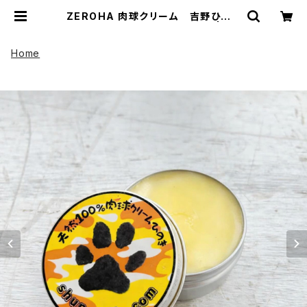
ZEROHA 肉球クリーム 吉野ひのき
の香りタイプ 犬猫用 約33g | UP
HADOO アップハドー
Home