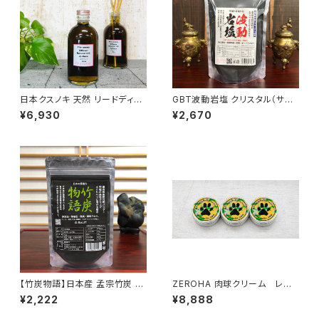
日本クスノキ 天然 リードディフ
GBT波動岩塩 クリスタル（サン
ューザー 328ml
ド） 竹炭入り 300g最高級ヒマ
¥6,930
¥2,670
ラヤ岩塩 波動転写
【竹炭物語】日本産 孟宗竹炭 竹
ZEROHA 肉球クリーム レモ
炭パウダー 52g
ンユーカリの香りタイプ 犬猫
¥2,222
¥8,888
用 約33g×3個セット