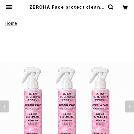
ZEROHA Face protect clean c
are 犬猫用フェイスケアスプレー 約
220ml×3本セット | UP HADOO
アップハドー
Home