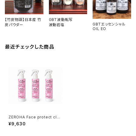
【竹炭物語】日本産 竹
GBT波動転写
GBTエッセンシャル
炭パウダー
波動岩塩
OIL EO
最近チェックした商品
ZEROHA Face protect clea
n care 犬猫用フェイスケアスプ
¥9,630
レー 約220ml×3本セット