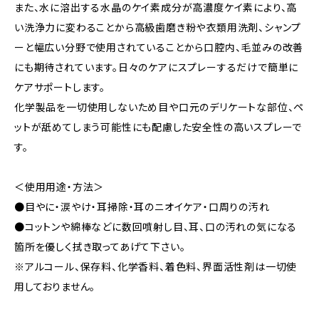
また、水に溶出する水晶のケイ素成分が高濃度ケイ素により、高
い洗浄力に変わることから高級歯磨き粉や衣類用洗剤、シャンプ
ーと幅広い分野で使用されていることから口腔内、毛並みの改善
にも期待されています。日々のケアにスプレーするだけで簡単に
ケアサポートします。
化学製品を一切使用しないため目や口元のデリケートな部位、ペ
ットが舐めてしまう可能性にも配慮した安全性の高いスプレーで
す。
＜使用用途・方法＞
●目やに・涙やけ・耳掃除・耳のニオイケア・口周りの汚れ
●コットンや綿棒などに数回噴射し目、耳、口の汚れの気になる
箇所を優しく拭き取ってあげて下さい。
※アルコール、保存料、化学香料、着色料、界面活性剤は一切使
用しておりません。