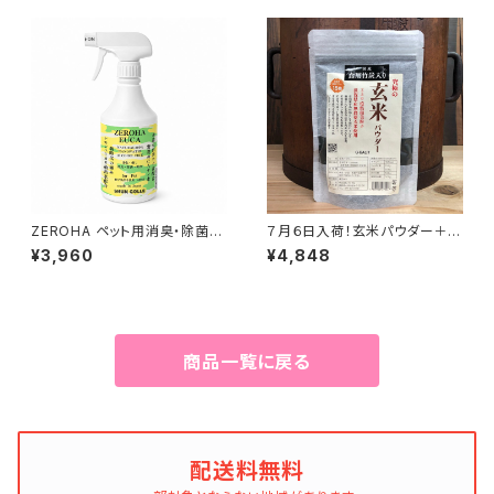
ZEROHA ペット用消臭・除菌ス
７月６日入荷！玄米パウダー＋竹
プレー レモンユーカリタイ
炭入り 500g
¥3,960
¥4,848
プ 約520ml
商品一覧に戻る
配送料無料