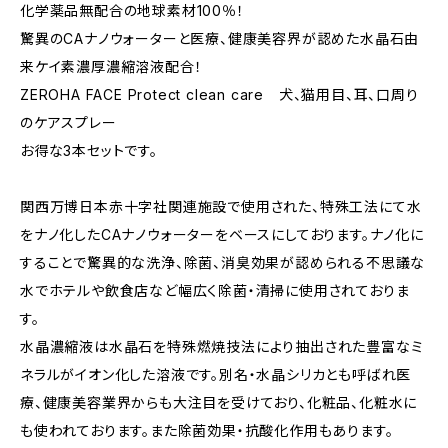
化学薬品無配合の地球素材100％！
驚異のCAナノウォーターと医療、健康美容界が認めた水晶石由
来ケイ素濃厚濃縮溶液配合！
ZEROHA FACE Protect clean care 犬、猫用目、耳、口周り
のケアスプレー
お得な3本セットです。
関西万博日本赤十字社関連施設で使用された、特殊工法にて水
をナノ化したCAナノウォーターをベースにしております。ナノ化に
することで驚異的な洗浄、除菌、消臭効果が認められる不思議な
水でホテルや飲食店など幅広く除菌・清掃に使用されておりま
す。
水晶濃縮液は水晶石を特殊燃焼技法により抽出された豊富なミ
ネラルがイオン化した溶液です。別名・水晶シリカとも呼ばれ医
療、健康美容業界からも大注目を受けており、化粧品、化粧水に
も使われております。また除菌効果・抗酸化作用もあります。