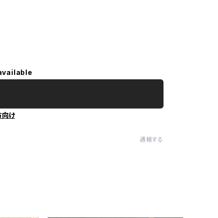
available
方向け
通報する
ー