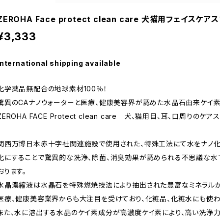
ZEROHA Face protect clean care 犬猫用フェイスケ
¥3,333
International shipping available
化学薬品無配合の地球素材100％！
驚異のCAナノウォーターと医療、健康美容界が認めた水晶石由来ケイ
ZEROHA FACE Protect clean care 犬、猫用目、耳、口周りのケ
関西万博日本赤十字社関連施設で使用された、特殊工法にて水をナノ化し
化にすることで驚異的な洗浄、除菌、消臭効果が認められる不思議な水
おります。
水晶濃縮液は水晶石を特殊燃焼技法により抽出された豊富なミネラルが
医療、健康美容業界からも大注目を受けており、化粧品、化粧水にも使わ
また、水に溶出する水晶のケイ素成分が高濃度ケイ素により、高い洗浄