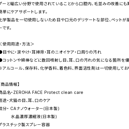
プーと幅広い分野で使用されていることから口腔内、毛並みの改善にも
簡単にケアサポートします。
化学製品を一切使用しないため目や口元のデリケートな部位、ペットが
ーです。
＜使用用途・方法＞
●目やに・涙やけ・耳掃除・耳のニオイケア・口周りの汚れ
●コットンや綿棒などに数回噴射し目、耳、口の汚れの気になる箇所を優
※アルコール、保存料、化学香料、着色料、界面活性剤は一切使用してお
【商品情報】
商品名・ZEROHA FACE Protect clean care
用途・犬猫の目、耳、口のケア
成分・ CAナノウォーター(日本製)
水晶濃厚濃縮液(日本製)
プラスチック製スプレー容器