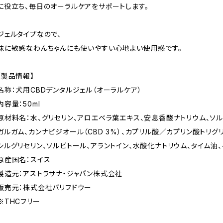
に役立ち、毎日のオーラルケアをサポートします。
ジェルタイプなので、
味に敏感なわんちゃんにも使いやすい心地よい使用感です。
【製品情報】
名称：犬用CBDデンタルジェル（オーラルケア）
内容量：50ml
原材料名：水、グリセリン、アロエベラ葉エキス、安息香酸ナトリウム、ソ
ガルガム、カンナビジオール（CBD 3%）、カプリル酸／カプリン酸トリグ
シルグリセリン、ソルビトール、アラントイン、水酸化ナトリウム、タイム油
原産国名：スイス
製造元：アストラサナ・ジャパン株式会社
販売元：株式会社バリフドウー
※THCフリー