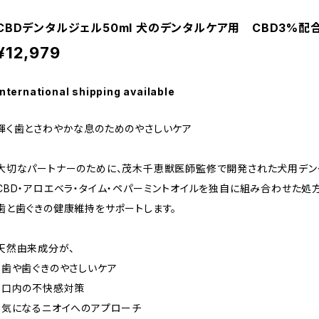
CBDデンタルジェル50ml 犬のデンタルケア用 CBD3%配
¥12,979
International shipping available
輝く歯とさわやかな息のためのやさしいケア
大切なパートナーのために、茂木千恵獣医師監修で開発された犬用デン
CBD・アロエベラ・タイム・ペパーミントオイルを独自に組み合わせた処方
歯と歯ぐきの健康維持をサポートします。
天然由来成分が、
・歯や歯ぐきのやさしいケア
・口内の不快感対策
・気になるニオイへのアプローチ