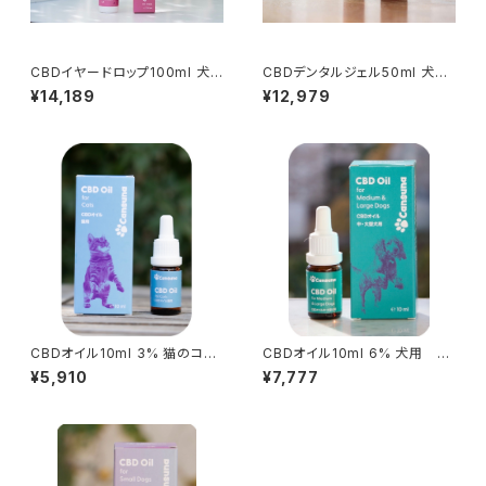
CBDイヤードロップ100ml 犬
CBDデンタルジェル50ml 犬の
の耳ケア用 CBD3％配合
デンタルケア用 CBD3%配合
¥14,189
¥12,979
CBDオイル10ml 3% 猫のコン
CBDオイル10ml 6% 犬用 C
ディションケア用 CBD300m
BD600mg配合/約250滴
¥5,910
¥7,777
g配合 約250滴