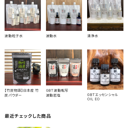
波動粒子水
波動水
清浄水
【竹炭物語】日本産 竹
GBT波動転写
GBTエッセンシャル
炭パウダー
波動岩塩
OIL EO
最近チェックした商品