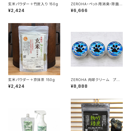
玄米パウダー＋竹炭入り 150g
ZEROHA・ペット用消臭・除菌ス
プレー クスノキタイプ 詰め替
¥2,424
¥6,666
え用 約1L
玄米パウダー＋京抹茶 150g
ZEROHA 肉球クリーム プレ
ーン(無香料)タイプ 犬猫用
¥2,424
¥8,888
約33g×3個セット