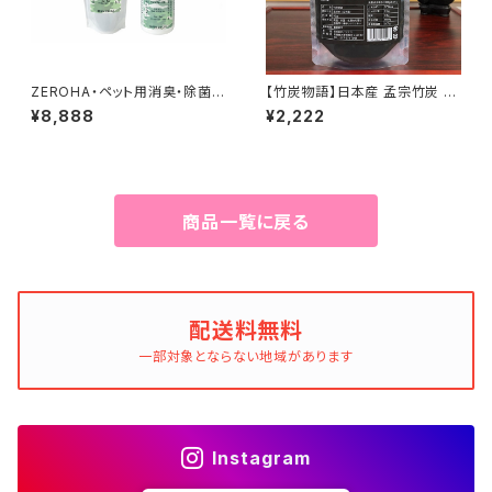
ZEROHA・ペット用消臭・除菌ス
【竹炭物語】日本産 孟宗竹炭 竹
プレー クスノキタイプ 本体約
炭パウダー 52g
¥8,888
¥2,222
520mlと詰め替え約1ℓセット
商品一覧に戻る
配送料無料
一部対象とならない地域があります
Instagram