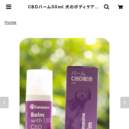
CBDバーム50ml 犬のボディケア・ス
キンケア用 CBD1.5%配合 | UP H
ADOO アップハドー
Home