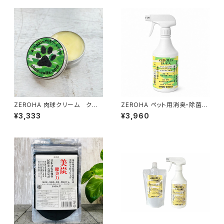
ZEROHA 肉球クリーム クスノ
ZEROHA ペット用消臭・除菌ス
キの香りタイプ 犬猫用 約33
プレー レモンユーカリタイ
¥3,333
¥3,960
g
プ 約520ml