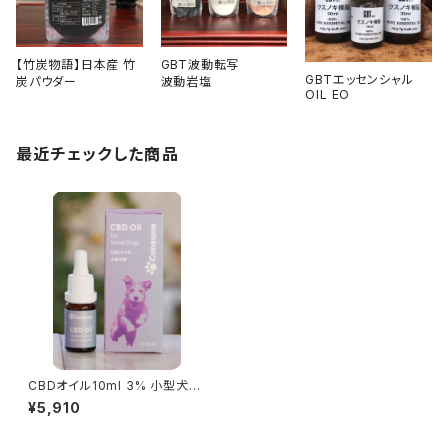
【竹炭物語】日本産 竹
GBT波動転写
GBTエッセンシャル
炭パウダー
波動岩塩
OIL EO
最近チェックした商品
CBDオイル10ml 3% 小型犬
用 CBD300mg配合/約250
¥5,910
滴