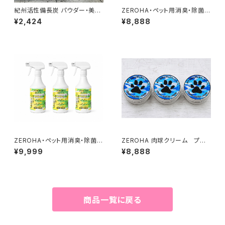
紀州活性備長炭 パウダー・美炭
ZEROHA・ペット用消臭・除菌ス
52g
プレー 吉野ひのきタイプ 本体
¥2,424
¥8,888
約520mlと詰め替え約1ℓセット
ZEROHA・ペット用消臭・除菌ス
ZEROHA 肉球クリーム プレ
プレー レモンユーカリタイ
ーン(無香料)タイプ 犬猫用
¥9,999
¥8,888
プ 約520ml×3本セット
約33g×3個セット
商品一覧に戻る