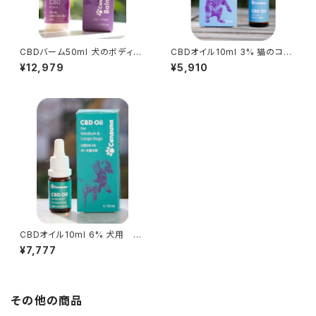
CBDバーム50ml 犬のボディケ
CBDオイル10ml 3% 猫のコン
ア・スキンケア用 CBD1.5%配
ディションケア用 CBD300m
¥12,979
¥5,910
合
g配合 約250滴
CBDオイル10ml 6% 犬用 C
BD600mg配合/約250滴
¥7,777
その他の商品