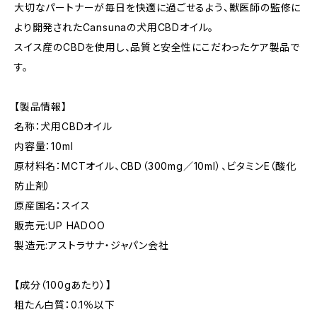
大切なパートナーが毎日を快適に過ごせるよう、獣医師の監修に
より開発されたCansunaの犬用CBDオイル。
スイス産のCBDを使用し、品質と安全性にこだわったケア製品で
す。
【製品情報】
名称：犬用CBDオイル
内容量：10ml
原材料名：MCTオイル、CBD（300mg／10ml）、ビタミンE（酸化
防止剤）
原産国名：スイス
販売元:UP HADOO
製造元:アストラサナ・ジャパン会社
【成分（100gあたり）】
粗たん白質：0.1％以下