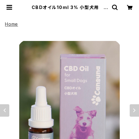
CBDオイル10ml 3% 小型犬用 C
BD300mg配合/約250滴 | UP HA
DOO アップハドー
Home