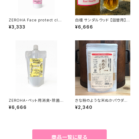
ZEROHA Face protect clea
白檀 サンダルウッド 【詰替用】天
n care 犬猫用フェイスケアスプ
然リードディフューザー 328ml
¥3,333
¥6,666
レー 約220ml
ZEROHA・ペット用消臭・除菌ス
きな粉のような米ぬかパウダー
プレー 吉野ひのきタイプ 詰め替
150g
¥6,666
¥2,340
え用 約1L
商品一覧に戻る