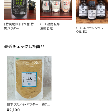
【竹炭物語】日本産 竹
GBT波動転写
GBTエッセンシャル
炭パウダー
波動岩塩
OIL EO
最近チェックした商品
日本クスノキ・パウダー 約77g
以上
¥2,100