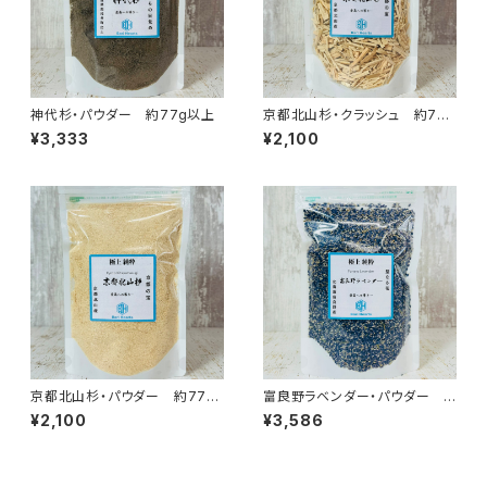
神代杉・パウダー 約77g以上
京都北山杉・クラッシュ 約77g
以上
¥3,333
¥2,100
京都北山杉・パウダー 約77g
富良野ラベンダー・パウダー
以上
約77g以上
¥2,100
¥3,586