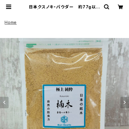
日本クスノキ・パウダー 約77g以上
| UP HADOO アップハドー
Home