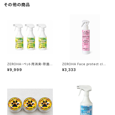
その他の商品
ZEROHA・ペット用消臭・除菌ス
ZEROHA Face protect clea
プレー レモンユーカリタイ
n care 犬猫用フェイスケアスプ
¥9,999
¥3,333
プ 約520ml×3本セット
レー 約220ml