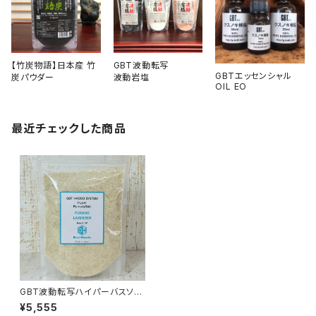
【竹炭物語】日本産 竹
GBT波動転写
GBTエッセンシャル
炭パウダー
波動岩塩
OIL EO
最近チェックした商品
GBT波動転写ハイパーバスソル
ト 約500g 富良野ラベンダー
¥5,555