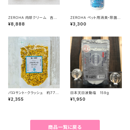
ZEROHA 肉球クリーム 吉野
ZEROHA ペット用消臭・除菌ス
ひのき香りタイプ 犬猫用 約
プレー プレーン(無香料)タイ
¥8,888
¥3,300
33g×3個セット
プ 約520ml
パロサント・クラッシュ 約77g
日本天日波動塩 159g
以上
¥2,355
¥1,950
商品一覧に戻る