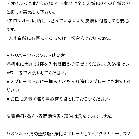
学オイルなど化学成分０％！・素材は全て天然100％の自然の力
と癒しを実感して下さい。
・アロマオイル、精油は含んでいないため皮膚に付着しても安心
です。
・人や自然に有害になるものは一切含んでおりません。
⚫︎バリハーツバスソルト使い方
浴槽水に大さじ3杯を入れ数回かき混ぜてください。入浴後はシ
ャワー等で水洗いしてください。
⚫︎スプレーボトルに一掴みと水を入れ浄化スプレーにもお使いく
ださい。
⚫︎お皿に適量を盛り清め盛り塩としてお使いください。
※着色料・香料・界面活性剤・精油は含んでおりません。
バスソルト・清め盛り塩・浄化スプレーとして・アクセサリー、パワ