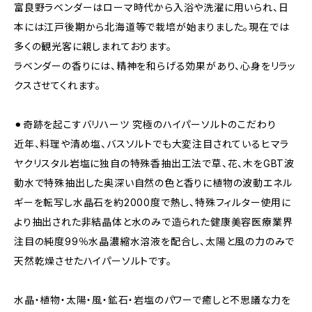
富良野ラベンダーはローマ時代から入浴や洗濯に用いられ、日
本には江戸後期から北海道等で栽培が始まりました。現在では
多くの観光客に親しまれております。
ラベンダーの香りには、精神を和らげる効果があり、心身をリラッ
クスさせてくれます。
⚫︎奇跡を起こすバリハーツ 究極のハイパーソルトのこだわり
近年、料理や清め塩、バスソルトでも大変注目されているヒマラ
ヤクリスタル岩塩に独自の特殊香抽出工法で草、花、木をGBT波
動水で特殊抽出した奥深い自然の色と香りに植物の波動エネル
ギーを転写し水晶石を約2000度で熱し、特殊フィルター使用に
より抽出された非結晶体と水のみで造られた健康美容医療業界
注目の純度99％水晶濃縮水溶液を配合し、太陽と風の力のみで
天然乾燥させたハイパーソルトです。
水晶・植物・太陽・風・鉱石・岩塩のパワーで癒しと不思議な力を