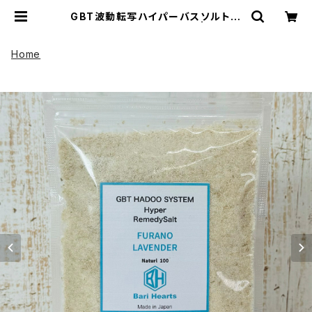
GBT波動転写ハイパーバスソルト
約500g 富良野ラベンダー | UP HA
DOO アップハドー
Home