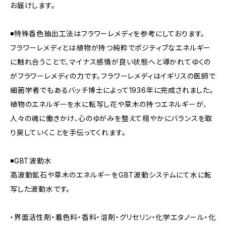
お届けします。
◾️特殊香色抽出工法はフラワーレメディを参考にしております。
フラワーレメディとは植物が持つ純粋でポジティブなエネルギー
に触れ合うことで、マイナス感情が良い状態へと導かれてゆくの
がフラワーレメディの力です。フラワーレメディはイギリスの医師で
細菌学者でもあるバッチ博士によって1936年に完成されました。
植物のエネルギーを水に転写し花や草木の持つエネルギーが、
人々の魂に働きかけ、心のゆがみを整えて穏やかにバランスを取
り戻していくことを手伝ってくれます。
◾️GBT波動水
高波動鉱石や草木のエネルギーをGBT波動システムにて水に転
写した波動水です。
・界面活性剤・着色料・香料・溶剤・グリセリン・化学エタノール・化