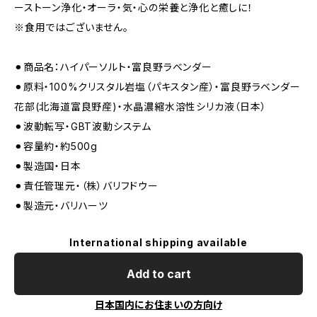
ーストーン浄化・オーラ・気・心の栄養と浄化と癒しに！
※食用ではございません。
⚫︎商品名：ハイパーソルト・富良野ラベンダー
⚫︎原料・100%クリスタル岩塩（パキスタン産）・富良野ラベンダー
花部(北海道富良野産)・水晶濃縮水溶性シリカ液（日本）
⚫︎波動転写・GBT波動システム
⚫︎容量約・約500g
⚫︎製造国・日本
⚫︎責任管理元・（株）バリフドウー
⚫︎製造元・バリハーツ
International shipping available
Add to cart
日本国内にお住まいの方向け