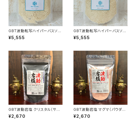
GBT波動転写ハイパーバスソル
GBT波動転写ハイパーバスソル
ト 約500g ライム
ト 約500g ホワイトセージ
¥5,555
¥5,555
GBT波動岩塩 クリスタル（サン
GBT波動岩塩 マグマ（パウダ
ド） 竹炭入り 300g最高級ヒマ
ー）300g 最高級ヒマラヤ岩塩
¥2,670
¥2,670
ラヤ岩塩 波動転写
波動転写